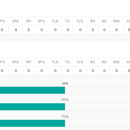
2P%
3PA
3PI
3P%
TLA
TLI
TL%
RO
RD
REB
A
0
0
0
0
0
0
0
0
0
0
0
2P%
3PA
3PI
3P%
TLA
TLI
TL%
RO
RD
REB
A
0
0
0
0
0
0
0
0
0
0
0
MIN
PTS
TCA