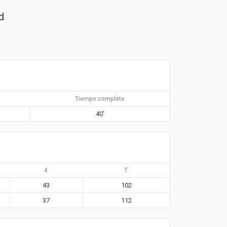
d
Tiempo completo
40′
4
T
43
102
37
112