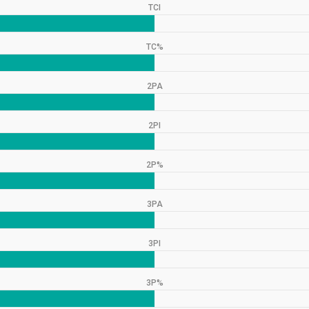
TCI
TC%
2PA
2PI
2P%
3PA
3PI
3P%