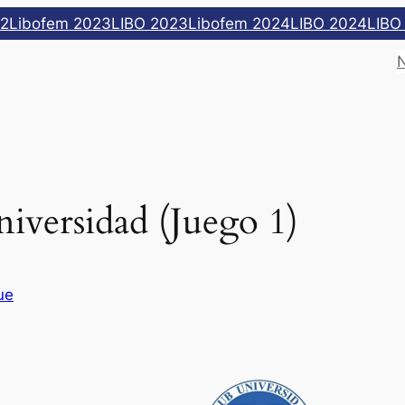
22
Libofem 2023
LIBO 2023
Libofem 2024
LIBO 2024
LIBO
iversidad (Juego 1)
ue