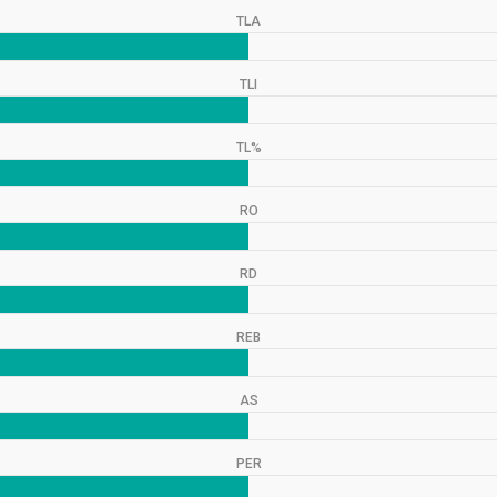
TLA
TLI
TL%
RO
RD
REB
AS
PER