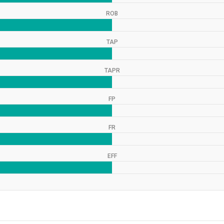
ROB
TAP
TAPR
FP
FR
EFF