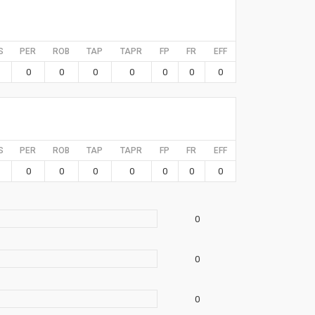
S
PER
ROB
TAP
TAPR
FP
FR
EFF
0
0
0
0
0
0
0
S
PER
ROB
TAP
TAPR
FP
FR
EFF
0
0
0
0
0
0
0
0
0
0