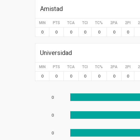
Amistad
MIN
PTS
TCA
TCI
TC%
2PA
2PI
0
0
0
0
0
0
0
Universidad
MIN
PTS
TCA
TCI
TC%
2PA
2PI
0
0
0
0
0
0
0
0
0
0