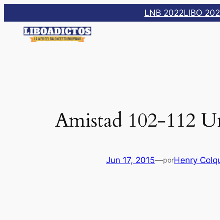
Saltar
LNB 2022
LIBO 20
al
contenido
Amistad 102-112 Un
Jun 17, 2015
—
Henry Colq
por