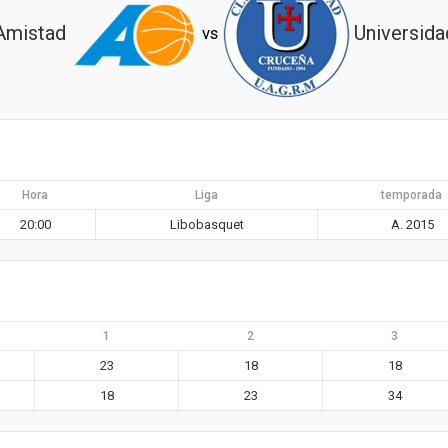
Amistad
Universida
vs
Hora
Liga
temporada
20:00
Libobasquet
A. 2015
1
2
3
23
18
18
18
23
34