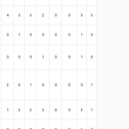
4
5
3
2
0
0
3
3
13
0
1
0
0
0
0
1
0
3
0
0
0
1
0
0
1
0
1
2
0
1
0
0
0
0
1
3
1
3
2
3
0
0
3
1
4