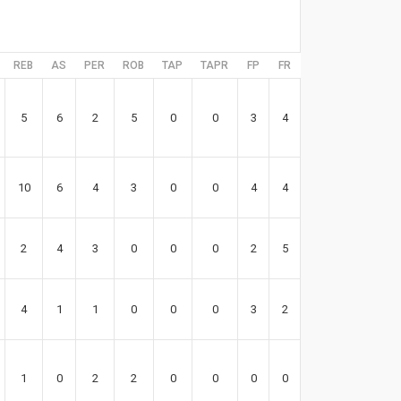
REB
AS
PER
ROB
TAP
TAPR
FP
FR
EFF
5
6
2
5
0
0
3
4
21
10
6
4
3
0
0
4
4
23
2
4
3
0
0
0
2
5
12
4
1
1
0
0
0
3
2
7
1
0
2
2
0
0
0
0
7