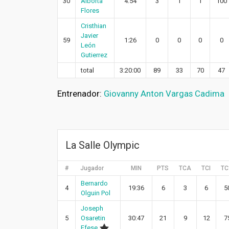
30
Alborta
4:54
3
1
1
100
Flores
Cristhian
Javier
59
1:26
0
0
0
0
León
Gutierrez
total
3:20:00
89
33
70
47
Entrenador:
Giovanny Anton Vargas Cadima
La Salle Olympic
#
Jugador
MIN
PTS
TCA
TCI
T
Bernardo
4
19:36
6
3
6
5
Olguin Pol
Joseph
5
Osaretin
30:47
21
9
12
7
Efese