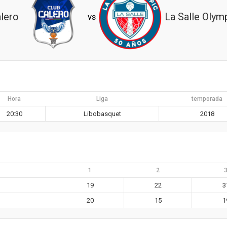
lero
La Salle Olym
vs
Hora
Liga
temporada
20:30
Libobasquet
2018
1
2
19
22
3
20
15
1