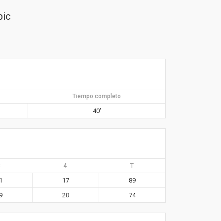
pic
Tiempo completo
40′
3
4
T
1
17
89
9
20
74