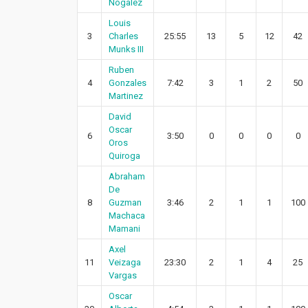
Nogalez
Louis
3
Charles
25:55
13
5
12
42
Munks III
Ruben
4
Gonzales
7:42
3
1
2
50
Martinez
David
Oscar
6
3:50
0
0
0
0
Oros
Quiroga
Abraham
De
8
Guzman
3:46
2
1
1
100
Machaca
Mamani
Axel
11
Veizaga
23:30
2
1
4
25
Vargas
Oscar