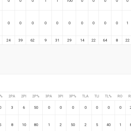
0
0
0
1
1
100
0
0
0
0
0
0
0
0
0
0
0
0
0
0
0
1
24
39
62
9
31
29
14
22
64
8
22
C%
2PA
2PI
2P%
3PA
3PI
3P%
TLA
TLI
TL%
RO
R
0
3
6
50
0
0
0
0
0
0
0
5
8
10
80
1
2
50
2
5
40
1