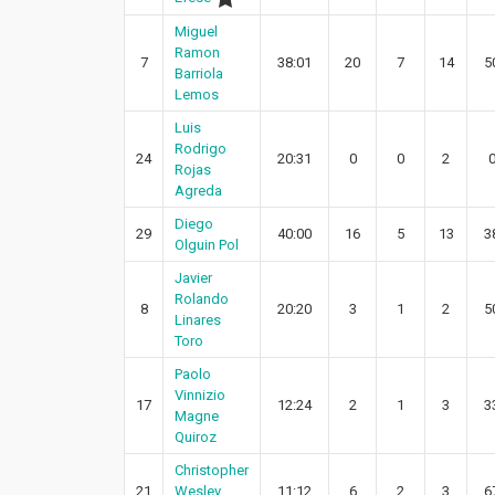
Miguel
Ramon
7
38:01
20
7
14
5
Barriola
Lemos
Luis
Rodrigo
24
20:31
0
0
2
Rojas
Agreda
Diego
29
40:00
16
5
13
3
Olguin Pol
Javier
Rolando
8
20:20
3
1
2
5
Linares
Toro
Paolo
Vinnizio
17
12:24
2
1
3
3
Magne
Quiroz
Christopher
21
Wesley
11:12
6
2
3
6