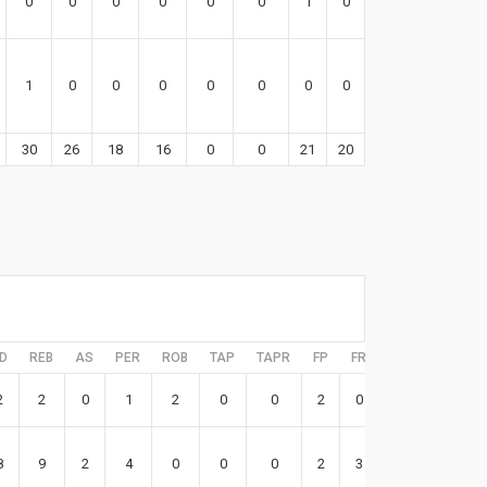
0
0
0
0
0
0
1
0
3
1
0
0
0
0
0
0
0
1
30
26
18
16
0
0
21
20
98
D
REB
AS
PER
ROB
TAP
TAPR
FP
FR
EFF
2
2
0
1
2
0
0
2
0
6
8
9
2
4
0
0
0
2
3
22