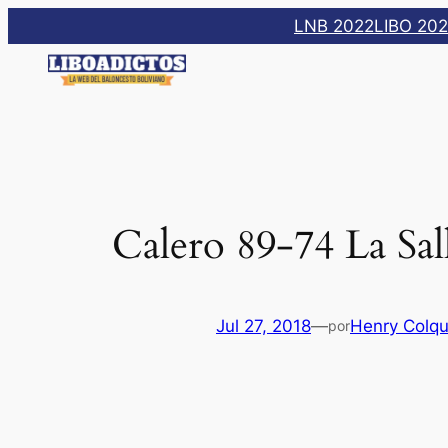
Saltar
LNB 2022
LIBO 20
al
contenido
Calero 89-74 La Sa
Jul 27, 2018
—
Henry Colq
por