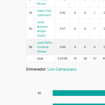
Moore
Samir Cury
23
3:32
0
0
1
Justiniano
José
Antonio
30
3:37
0
0
1
Arispe
Castro
Juan Pablo
96
Cordova
0:00
0
0
0
Olivera
total
3:20:00
74
28
57
4
Entrenador:
Luis Campuzano
89