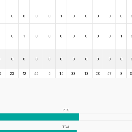
0
0
0
0
0
1
0
0
0
0
0
0
0
1
0
0
0
0
0
0
0
1
0
0
0
0
0
0
0
0
0
0
0
9
23
42
55
5
15
33
13
23
57
8
3
PTS
TCA