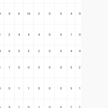
9
9
6
16
2
0
0
4
9
12
1
2
4
4
4
0
0
1
0
4
4
6
5
3
2
0
0
4
4
15
1
1
0
0
3
0
0
3
2
6
0
0
1
1
0
0
0
3
1
0
6
9
1
0
1
0
0
2
2
14