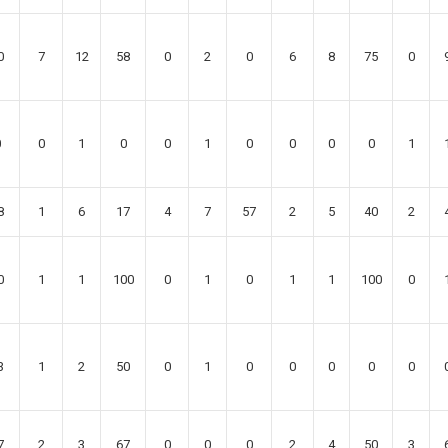
0
7
12
58
0
2
0
6
8
75
0
0
0
1
0
0
1
0
0
0
0
1
8
1
6
17
4
7
57
2
5
40
2
0
1
1
100
0
1
0
1
1
100
0
3
1
2
50
0
1
0
0
0
0
0
7
2
3
67
0
0
0
2
4
50
3