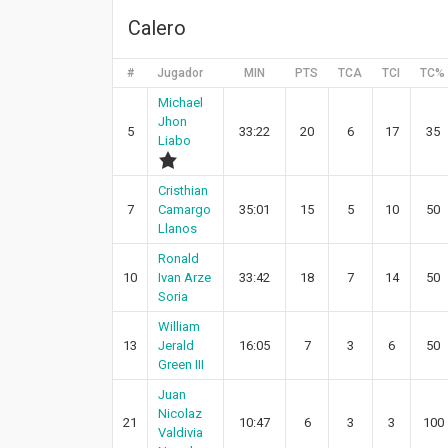
Calero
#
Jugador
MIN
PTS
TCA
TCI
TC%
Michael
Jhon
5
33:22
20
6
17
35
Liabo
Cristhian
7
Camargo
35:01
15
5
10
50
Llanos
Ronald
10
Ivan Arze
33:42
18
7
14
50
Soria
William
13
Jerald
16:05
7
3
6
50
Green III
Juan
Nicolaz
21
10:47
6
3
3
100
Valdivia