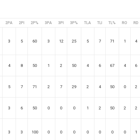
2PA
2PI
2P%
3PA
3PI
3P%
TLA
TLI
TL%
RO
RD
3
5
60
3
12
25
5
7
71
1
4
4
8
50
1
2
50
4
6
67
4
6
5
7
71
2
7
29
2
4
50
0
2
3
6
50
0
0
0
1
2
50
2
2
3
3
100
0
0
0
0
0
0
0
1