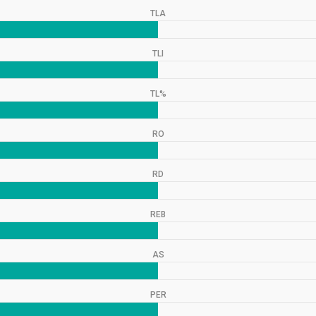
TLA
TLI
TL%
RO
RD
REB
AS
PER