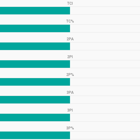
TCI
TC%
2PA
2PI
2P%
3PA
3PI
3P%