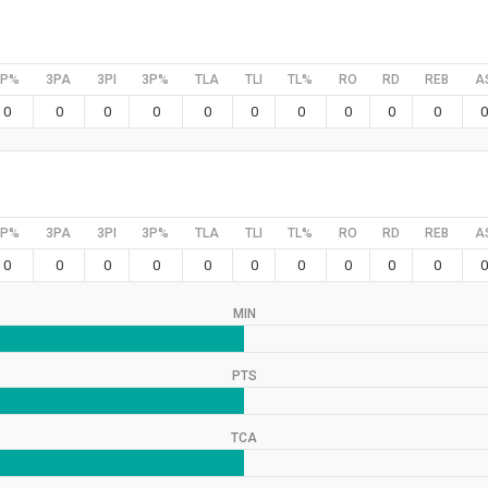
2P%
3PA
3PI
3P%
TLA
TLI
TL%
RO
RD
REB
A
0
0
0
0
0
0
0
0
0
0
0
2P%
3PA
3PI
3P%
TLA
TLI
TL%
RO
RD
REB
A
0
0
0
0
0
0
0
0
0
0
0
MIN
PTS
TCA