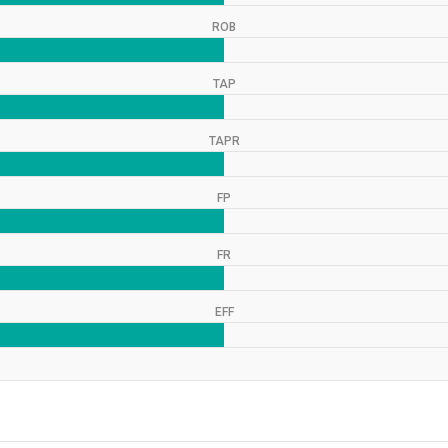
ROB
TAP
TAPR
FP
FR
EFF