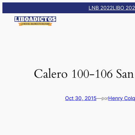
Saltar
LNB 2022
LIBO 20
al
contenido
Calero 100-106 Sa
Oct 30, 2015
—
Henry Col
por