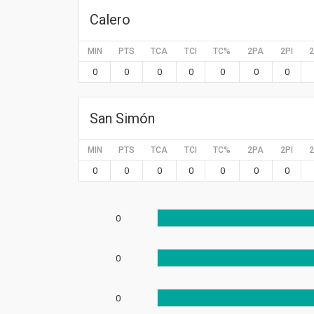
Calero
MIN
PTS
TCA
TCI
TC%
2PA
2PI
0
0
0
0
0
0
0
San Simón
MIN
PTS
TCA
TCI
TC%
2PA
2PI
0
0
0
0
0
0
0
0
0
0