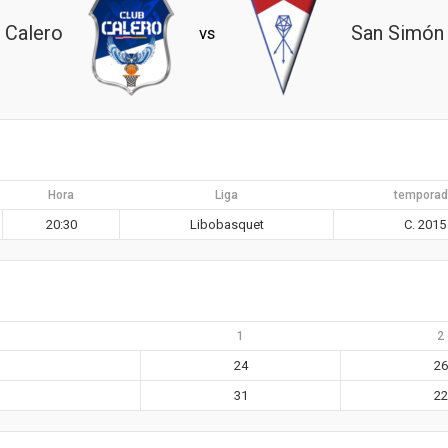
Calero
San Simón
vs
Hora
Liga
tempora
20:30
Libobasquet
C. 2015
1
2
24
26
31
22