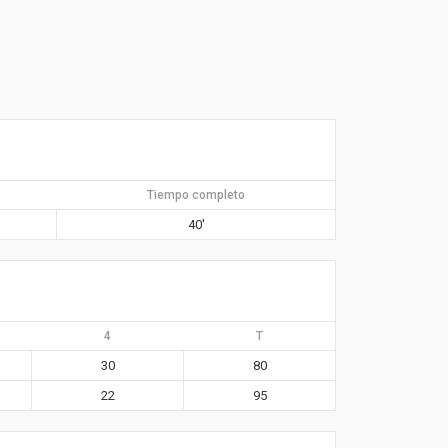
Tiempo completo
40′
4
T
30
80
22
95