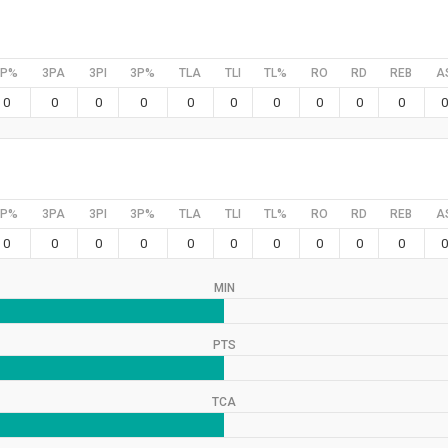
2P%
3PA
3PI
3P%
TLA
TLI
TL%
RO
RD
REB
A
0
0
0
0
0
0
0
0
0
0
0
2P%
3PA
3PI
3P%
TLA
TLI
TL%
RO
RD
REB
A
0
0
0
0
0
0
0
0
0
0
0
MIN
PTS
TCA