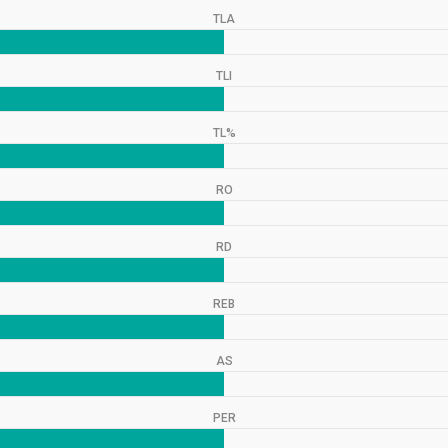
TLA
TLI
TL%
RO
RD
REB
AS
PER