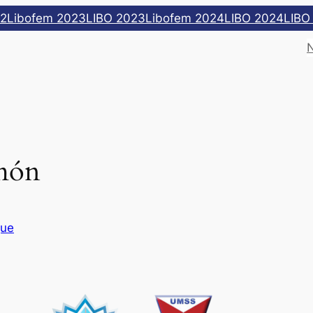
22
Libofem 2023
LIBO 2023
Libofem 2024
LIBO 2024
LIBO
món
que