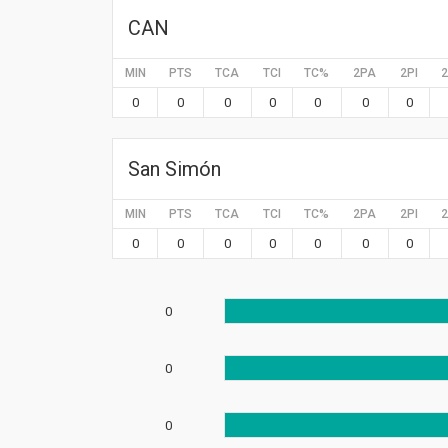
CAN
MIN
PTS
TCA
TCI
TC%
2PA
2PI
0
0
0
0
0
0
0
San Simón
MIN
PTS
TCA
TCI
TC%
2PA
2PI
0
0
0
0
0
0
0
0
0
0