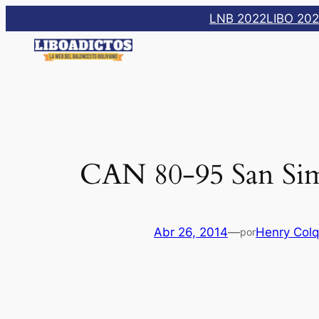
Saltar
LNB 2022
LIBO 20
al
contenido
CAN 80-95 San Si
Abr 26, 2014
—
Henry Col
por