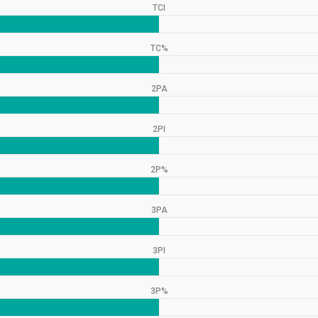
TCI
TC%
2PA
2PI
2P%
3PA
3PI
3P%