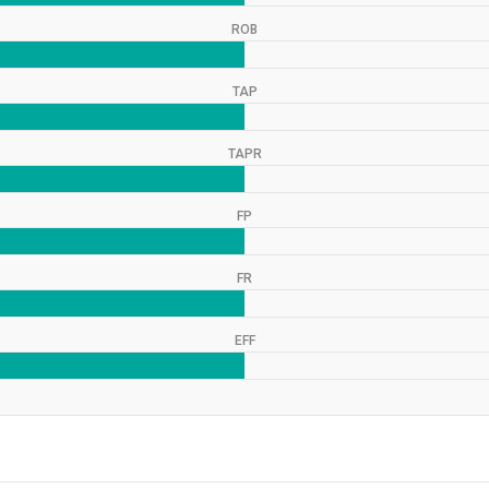
ROB
TAP
TAPR
FP
FR
EFF