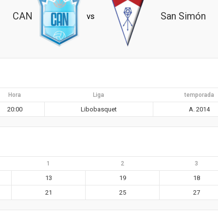
CAN
San Simón
vs
Hora
Liga
temporada
20:00
Libobasquet
A. 2014
1
2
3
13
19
18
21
25
27