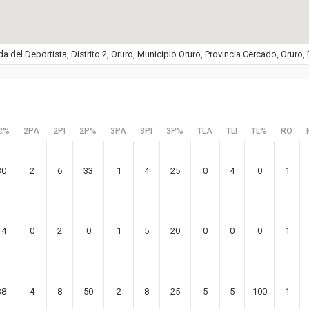
a del Deportista, Distrito 2, Oruro, Municipio Oruro, Provincia Cercado, Oruro, 
C%
2PA
2PI
2P%
3PA
3PI
3P%
TLA
TLI
TL%
RO
30
2
6
33
1
4
25
0
4
0
1
14
0
2
0
1
5
20
0
0
0
1
38
4
8
50
2
8
25
5
5
100
1