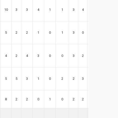
10
3
3
4
1
1
3
4
21
5
2
2
1
0
1
3
0
7
4
2
4
3
0
0
3
2
15
5
5
3
1
0
2
2
3
10
8
2
2
0
1
0
2
2
15