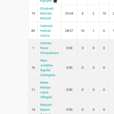
Irigoyen
Elizabeth
19
Mamani
26:04
6
2
10
Manuel
Gabriela
85
Herbas
28:07
10
1
6
Garcia
Sdenka
1
Perez
0:00
0
0
0
Choquetopa
Ailyn
Joseline
10
0:00
0
0
0
Aguilar
Cartagena
Belen
Marilyn
11
0:00
0
0
0
Laura
Villegas
Marysol
14
Ayaviri
0:00
0
0
0