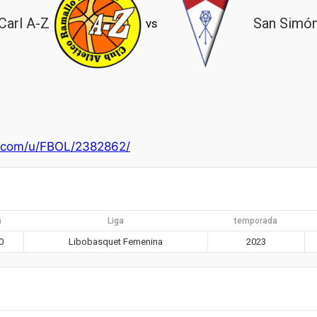
Carl A-Z
San Simó
vs
ts.com/u/FBOL/2382862/
a
Liga
temporada
0
Libobasquet Femenina
2023