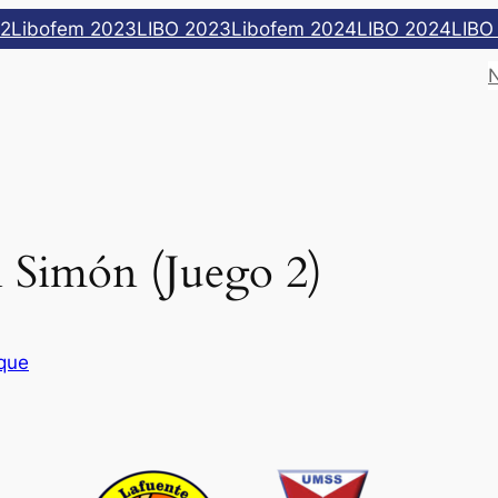
22
Libofem 2023
LIBO 2023
Libofem 2024
LIBO 2024
LIBO
 Simón (Juego 2)
que