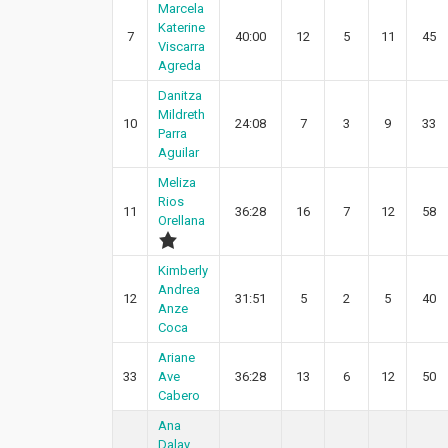
Marcela
Katerine
7
40:00
12
5
11
45
Viscarra
Agreda
Danitza
Mildreth
10
24:08
7
3
9
33
Parra
Aguilar
Meliza
Rios
11
36:28
16
7
12
58
Orellana
Kimberly
Andrea
12
31:51
5
2
5
40
Anze
Coca
Ariane
33
Ave
36:28
13
6
12
50
Cabero
Ana
Dalay