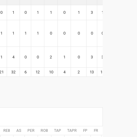
0
1
0
1
1
0
1
3
1
0
1
1
1
1
0
0
0
0
0
1
1
4
0
0
2
1
0
3
3
10
21
32
6
12
10
4
2
13
18
44
REB
AS
PER
ROB
TAP
TAPR
FP
FR
EFF