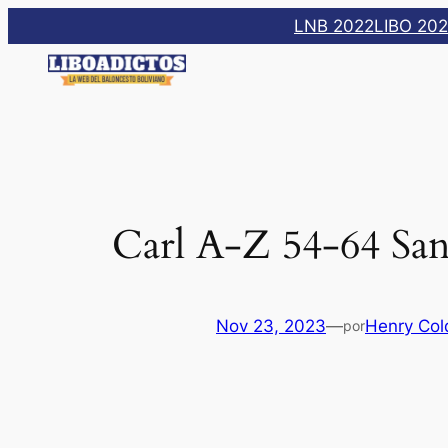
Saltar
LNB 2022
LIBO 20
al
contenido
Carl A-Z 54-64 San
Nov 23, 2023
—
Henry Col
por