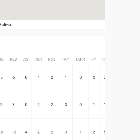
Bolivia
RD
REB
AS
PER
ROB
TAP
TAPR
FP
FR
EFF
5
6
0
1
2
1
0
0
2
4
2
3
0
2
2
0
0
1
1
0
9
10
4
2
2
0
1
2
5
23