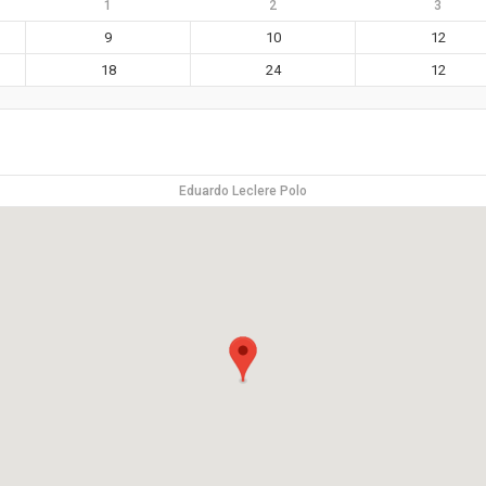
1
2
3
9
10
12
18
24
12
Eduardo Leclere Polo