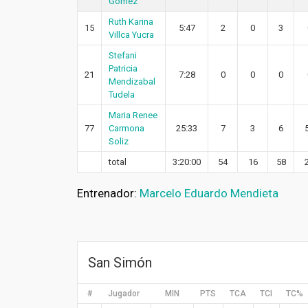
Gomez
Ruth Karina
15
5:47
2
0
3
Villca Yucra
Stefani
Patricia
21
7:28
0
0
0
Mendizabal
Tudela
Maria Renee
77
Carmona
25:33
7
3
6
Soliz
total
3:20:00
54
16
58
Entrenador:
Marcelo Eduardo Mendieta
San Simón
#
Jugador
MIN
PTS
TCA
TCI
TC%