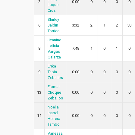
2
0:00
0
0
0
0
Luque
Cruz
Shirley
6
Jaldin
3:32
2
1
2
50
Torrico
Jeanine
Leticia
8
7:48
1
0
1
0
Vargas
Galarza
Erika
9
Tapia
0:00
0
0
0
0
Zeballos
Fiomar
13
Choque
0:00
0
0
0
0
Zeballos
Noelia
Isabel
14
0:00
0
0
0
0
Herrera
Tambo
Vanessa