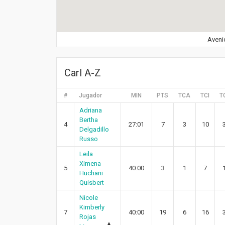
Avenid
Carl A-Z
#
Jugador
MIN
PTS
TCA
TCI
T
Adriana
Bertha
4
27:01
7
3
10
Delgadillo
Russo
Leila
Ximena
5
40:00
3
1
7
Huchani
Quisbert
Nicole
Kimberly
7
40:00
19
6
16
Rojas