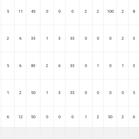
5
11
45
0
0
0
2
2
100
2
8
2
6
33
1
3
33
0
0
0
2
3
5
6
83
2
6
33
0
1
0
1
3
1
2
50
1
3
33
0
0
0
0
5
6
12
50
0
0
0
1
2
50
2
6