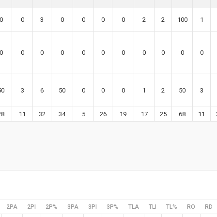
0
0
3
0
0
0
0
2
2
100
1
0
0
0
0
0
0
0
0
0
0
0
50
3
6
50
0
0
0
1
2
50
3
28
11
32
34
5
26
19
17
25
68
11
2PA
2PI
2P%
3PA
3PI
3P%
TLA
TLI
TL%
RO
RD