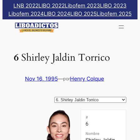
Saltar
LNB 2022
LIBO 2022
Libofem 2023
LIBO 2023
al
Libofem 2024
LIBO 2024
LIBO 2025
Libofem 2025
contenido
6
Shirley Jaldin Torrico
Nov 16, 1995
—
Henry Colque
por
#
6
Nombre