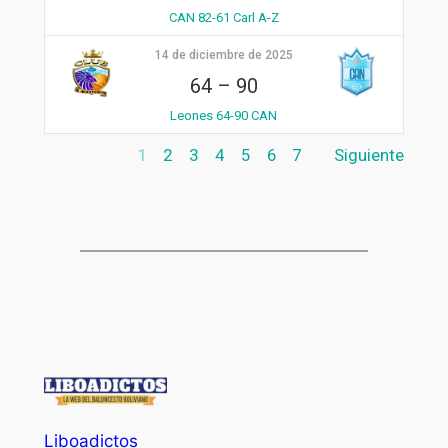
CAN 82-61 Carl A-Z
14 de diciembre de 2025
64
–
90
Leones 64-90 CAN
1
2
3
4
5
6
7
Siguiente
Liboadictos