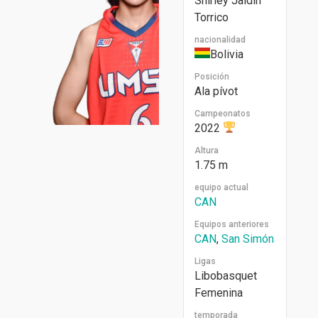
Shirley Jaldin
Torrico
nacionalidad
Bolivia
Posición
Ala pívot
Campeonatos
2022
Altura
1.75 m
equipo actual
CAN
Equipos anteriores
CAN
,
San Simón
Ligas
Libobasquet
Femenina
temporada