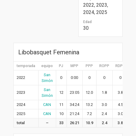
2022, 2023,
2024, 2025
Edad
30
Libobasquet Femenina
temporada
equipo
PJ
MPP
PPP
ROPP
RDPP
RP
San
2022
0
0:00
0
0
0
0
Simón
San
2023
12
23:05
12.0
1.8
3.8
5.
Simón
2024
CAN
11
34:24
13.2
3.0
4.5
7.
2025
CAN
10
21:24
7.2
2.4
3.0
5.
total
–
33
26:21
10.9
2.4
3.8
6.