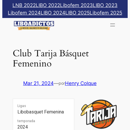
Saltar
LNB 2022
LIBO 2022
Libofem 2023
LIBO 2023
al
Libofem 2024
LIBO 2024
LIBO 2025
Libofem 2025
contenido
Club Tarija Básquet
Femenino
Mar 21, 2024
—
Henry Colque
por
Ligas
Libobasquet Femenina
temporada
2024