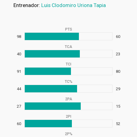
Entrenador:
Luis Clodomiro Uriona Tapia
PTS
98
60
TCA
40
23
TCI
91
80
TC%
44
29
2PA
27
15
2PI
60
52
2P%