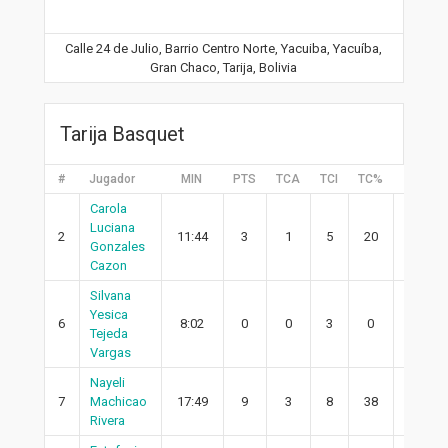
Calle 24 de Julio, Barrio Centro Norte, Yacuiba, Yacuíba,
Gran Chaco, Tarija, Bolivia
Tarija Basquet
#
Jugador
MIN
PTS
TCA
TCI
TC%
2PA
Carola
Luciana
2
11:44
3
1
5
20
0
Gonzales
Cazon
Silvana
Yesica
6
8:02
0
0
3
0
0
Tejeda
Vargas
Nayeli
7
Machicao
17:49
9
3
8
38
1
Rivera