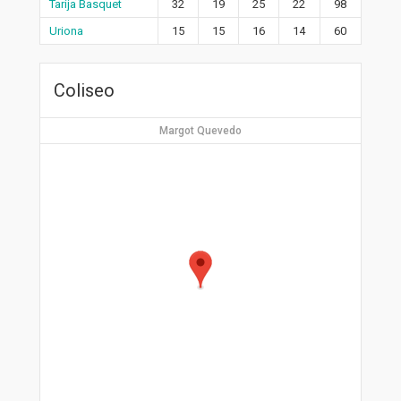
Tarija Basquet
32
19
25
22
98
Uriona
15
15
16
14
60
Coliseo
Margot Quevedo