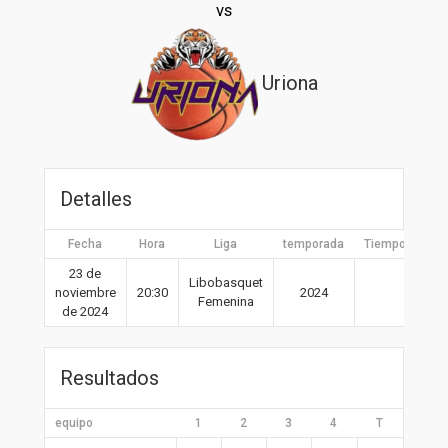
vs
Uriona
Detalles
Fecha
Hora
Liga
temporada
Tiempo compl
23 de
Libobasquet
noviembre
20:30
2024
40′
Femenina
de 2024
Resultados
equipo
1
2
3
4
T