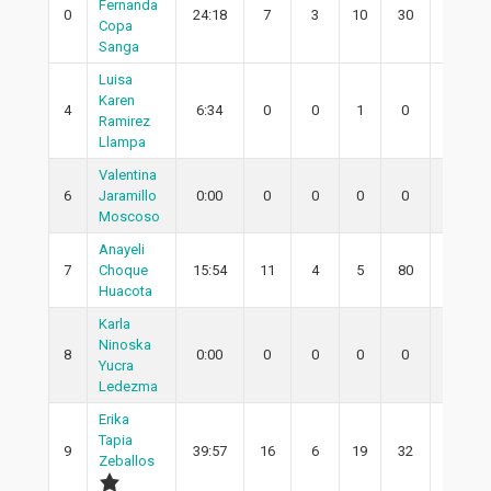
Fernanda
0
24:18
7
3
10
30
2
Copa
Sanga
Luisa
Karen
4
6:34
0
0
1
0
0
Ramirez
Llampa
Valentina
6
Jaramillo
0:00
0
0
0
0
0
Moscoso
Anayeli
7
Choque
15:54
11
4
5
80
3
Huacota
Karla
Ninoska
8
0:00
0
0
0
0
0
Yucra
Ledezma
Erika
Tapia
9
39:57
16
6
19
32
2
Zeballos