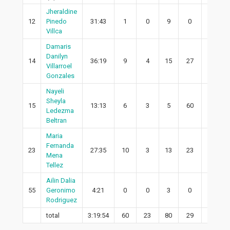
Jheraldine
12
Pinedo
31:43
1
0
9
0
0
Villca
Damaris
Danilyn
14
36:19
9
4
15
27
4
Villarroel
Gonzales
Nayeli
Sheyla
15
13:13
6
3
5
60
3
Ledezma
Beltran
Maria
Fernanda
23
27:35
10
3
13
23
1
Mena
Tellez
Ailin Dalia
55
Geronimo
4:21
0
0
3
0
0
Rodriguez
total
3:19:54
60
23
80
29
15