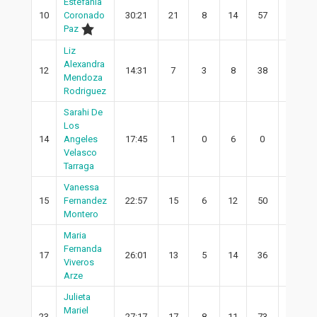
Estefania
10
Coronado
30:21
21
8
14
57
3
Paz
Liz
Alexandra
12
14:31
7
3
8
38
2
Mendoza
Rodriguez
Sarahi De
Los
14
Angeles
17:45
1
0
6
0
0
Velasco
Tarraga
Vanessa
15
Fernandez
22:57
15
6
12
50
5
Montero
Maria
Fernanda
17
26:01
13
5
14
36
2
Viveros
Arze
Julieta
Mariel
23
27:17
17
8
11
73
8