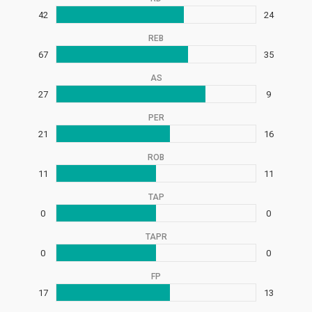
42
24
REB
67
35
AS
27
9
PER
21
16
ROB
11
11
TAP
0
0
TAPR
0
0
FP
17
13