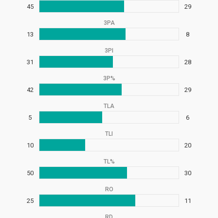
45
29
3PA
13
8
3PI
31
28
3P%
42
29
TLA
5
6
TLI
10
20
TL%
50
30
RO
25
11
RD