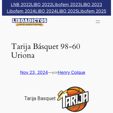
Saltar
LNB 2022
LIBO 2022
Libofem 2023
LIBO 2023
al
Libofem 2024
LIBO 2024
LIBO 2025
Libofem 2025
contenido
Tarija Básquet 98-60
Uriona
Nov 23, 2024
—
Henry Colque
por
Tarija Basquet