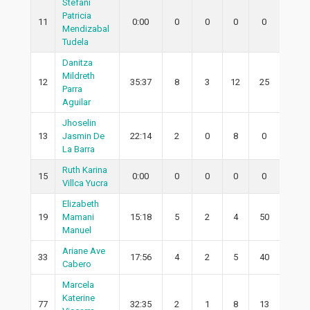
Stefani
Patricia
11
0:00
0
0
0
0
0
Mendizabal
Tudela
Danitza
Mildreth
12
35:37
8
3
12
25
1
Parra
Aguilar
Jhoselin
13
Jasmin De
22:14
2
0
8
0
0
La Barra
Ruth Karina
15
0:00
0
0
0
0
0
Villca Yucra
Elizabeth
19
Mamani
15:18
5
2
4
50
1
Manuel
Ariane Ave
33
17:56
4
2
5
40
2
Cabero
Marcela
Katerine
77
32:35
2
1
8
13
1