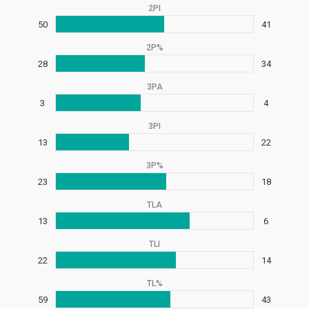
2PI
50
41
2P%
28
34
3PA
3
4
3PI
13
22
3P%
23
18
TLA
13
6
TLI
22
14
TL%
59
43