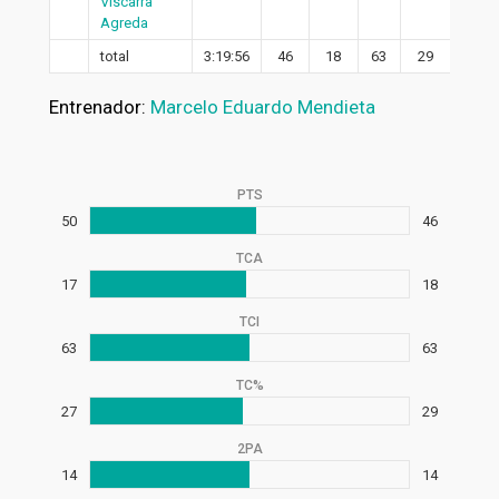
Viscarra
Agreda
total
3:19:56
46
18
63
29
14
Entrenador:
Marcelo Eduardo Mendieta
PTS
50
46
TCA
17
18
TCI
63
63
TC%
27
29
2PA
14
14