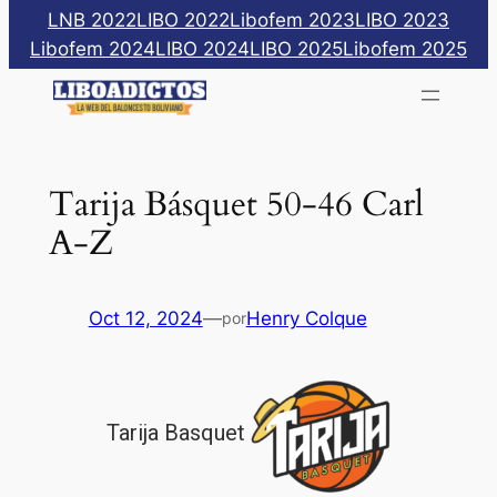
Saltar
LNB 2022
LIBO 2022
Libofem 2023
LIBO 2023
al
Libofem 2024
LIBO 2024
LIBO 2025
Libofem 2025
contenido
Tarija Básquet 50-46 Carl
A-Z
Oct 12, 2024
—
Henry Colque
por
Tarija Basquet