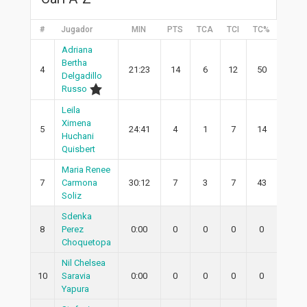
#
Jugador
MIN
PTS
TCA
TCI
TC%
2PA
Adriana
Bertha
4
21:23
14
6
12
50
5
Delgadillo
Russo
Leila
Ximena
5
24:41
4
1
7
14
1
Huchani
Quisbert
Maria Renee
7
Carmona
30:12
7
3
7
43
3
Soliz
Sdenka
8
Perez
0:00
0
0
0
0
0
Choquetopa
Nil Chelsea
10
Saravia
0:00
0
0
0
0
0
Yapura