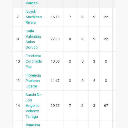
Vargas
Nayeli
7
Machicao
15:15
7
2
9
22
1
Rivera
Karla
Valentina
8
27:38
8
2
9
22
2
Salas
Soruco
Estefania
10
Coronado
10:00
0
0
3
0
0
Paz
Florencia
13
Pacheco
11:47
0
0
5
0
0
Ugarte
Sarahi De
Los
14
Angeles
29:55
7
2
3
67
1
Velasco
Tarraga
Vanessa