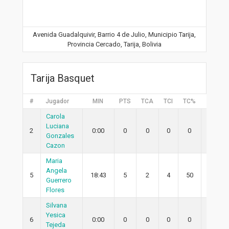
Avenida Guadalquivir, Barrio 4 de Julio, Municipio Tarija,
Provincia Cercado, Tarija, Bolivia
Tarija Basquet
#
Jugador
MIN
PTS
TCA
TCI
TC%
2PA
Carola
Luciana
2
0:00
0
0
0
0
0
Gonzales
Cazon
Maria
Angela
5
18:43
5
2
4
50
1
Guerrero
Flores
Silvana
Yesica
6
0:00
0
0
0
0
0
Tejeda