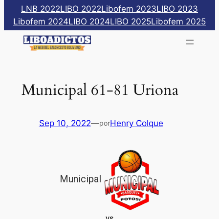
Saltar
LNB 2022
LIBO 2022
Libofem 2023
LIBO 2023
al
Libofem 2024
LIBO 2024
LIBO 2025
Libofem 2025
contenido
Municipal 61-81 Uriona
Sep 10, 2022
—
Henry Colque
por
Municipal
vs