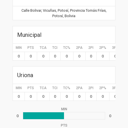
Calle Bolivar, Vicuñas, Potosí, Provincia Tomás Frías,
Potosí, Bolivia
Municipal
MIN
PTS
TCA
TCI
TC%
2PA
2PI
2P%
3PA
3P
0
0
0
0
0
0
0
0
0
0
Uriona
MIN
PTS
TCA
TCI
TC%
2PA
2PI
2P%
3PA
3P
0
0
0
0
0
0
0
0
0
0
MIN
0
0
PTS