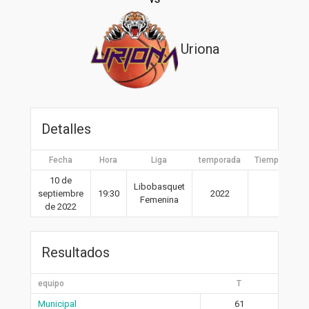
Uriona
Detalles
Fecha
Hora
Liga
temporada
Tiempo compl
10 de
Libobasquet
septiembre
19:30
2022
40′
Femenina
de 2022
Resultados
equipo
T
Municipal
61