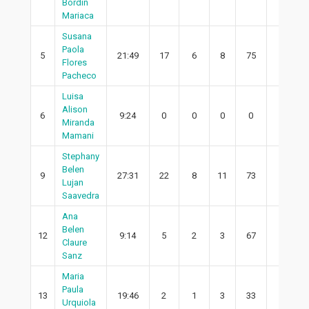
Bordin
Mariaca
Susana
Paola
5
21:49
17
6
8
75
2
Flores
Pacheco
Luisa
Alison
6
9:24
0
0
0
0
0
Miranda
Mamani
Stephany
Belen
9
27:31
22
8
11
73
6
Lujan
Saavedra
Ana
Belen
12
9:14
5
2
3
67
1
Claure
Sanz
Maria
Paula
13
19:46
2
1
3
33
1
Urquiola