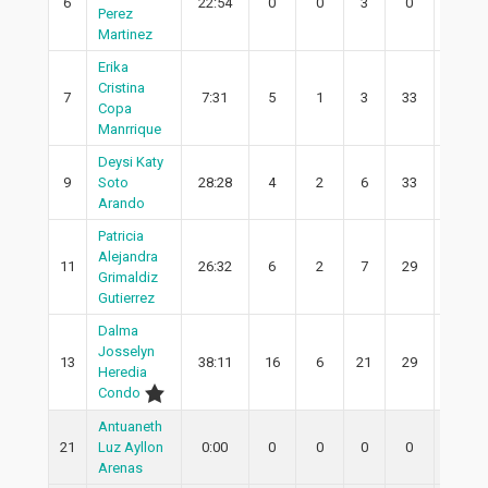
6
22:54
0
0
3
0
0
Perez
Martinez
Erika
Cristina
7
7:31
5
1
3
33
1
Copa
Manrrique
Deysi Katy
9
Soto
28:28
4
2
6
33
2
Arando
Patricia
Alejandra
11
26:32
6
2
7
29
1
Grimaldiz
Gutierrez
Dalma
Josselyn
13
38:11
16
6
21
29
3
Heredia
Condo
Antuaneth
21
Luz Ayllon
0:00
0
0
0
0
0
Arenas