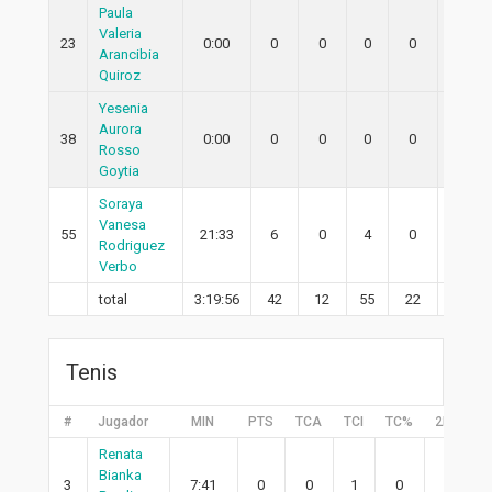
Paula
Valeria
23
0:00
0
0
0
0
0
Arancibia
Quiroz
Yesenia
Aurora
38
0:00
0
0
0
0
0
Rosso
Goytia
Soraya
Vanesa
55
21:33
6
0
4
0
0
Rodriguez
Verbo
total
3:19:56
42
12
55
22
7
Tenis
#
Jugador
MIN
PTS
TCA
TCI
TC%
2PA
2
Renata
Bianka
3
7:41
0
0
1
0
0