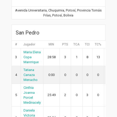
Avenida Universitaria, Chuquimia, Potosí, Provincia Tomás
Frías, Potosí, Bolivia
San Pedro
#
Jugador
MIN
PTS
TCA
TCI
TC%
2PA
Maria Elena
3
Copa
28:58
3
1
8
13
0
Manrrique
Tatiana
4
Canaza
0:00
0
0
0
0
0
Menacho
Cinthia
Joanna
5
25:49
2
0
3
0
0
Porcel
Medinacely
Daniela
Victoria