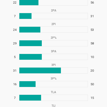
22
56
2PA
7
31
2PI
24
53
2P%
29
58
3PA
5
10
3PI
31
20
3P%
16
50
TLA
7
15
TLI