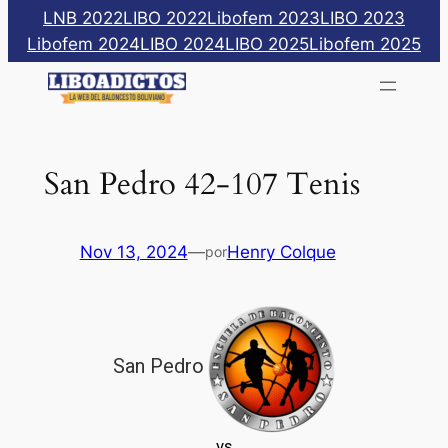
Saltar
LNB 2022
LIBO 2022
Libofem 2023
LIBO 2023
al
Libofem 2024
LIBO 2024
LIBO 2025
Libofem 2025
contenido
San Pedro 42-107 Tenis
Nov 13, 2024
—
Henry Colque
por
San Pedro
vs