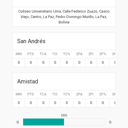
Coliseo Universitario Uma, Calle Federico Zuazo, Casco
Viejo, Centro, La Paz, Pedro Domingo Murillo, La Paz,
Bolivia
San Andrés
MIN
PTS
TCA
TCI
TC%
2PA
2PI
2P%
3PA
3P
0
0
0
0
0
0
0
0
0
0
Amistad
MIN
PTS
TCA
TCI
TC%
2PA
2PI
2P%
3PA
3P
0
0
0
0
0
0
0
0
0
0
MIN
0
0