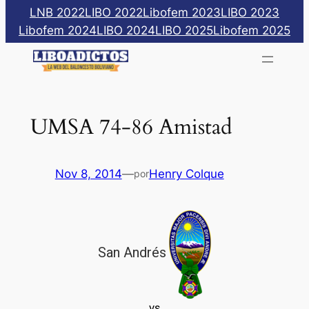
Saltar
LNB 2022
LIBO 2022
Libofem 2023
LIBO 2023
al
Libofem 2024
LIBO 2024
LIBO 2025
Libofem 2025
contenido
UMSA 74-86 Amistad
Nov 8, 2014
—
Henry Colque
por
San Andrés
vs