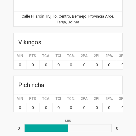
Calle Hilarión Trujillo, Centro, Bermejo, Provincia Arce,
Tarija, Bolivia
Vikingos
MIN
PTS
TCA
TCI
TC%
2PA
2PI
2P%
3PA
3P
0
0
0
0
0
0
0
0
0
0
Pichincha
MIN
PTS
TCA
TCI
TC%
2PA
2PI
2P%
3PA
3P
0
0
0
0
0
0
0
0
0
0
MIN
0
0