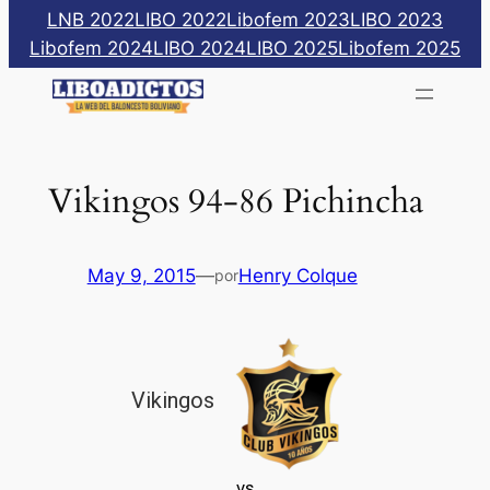
Saltar
LNB 2022
LIBO 2022
Libofem 2023
LIBO 2023
al
Libofem 2024
LIBO 2024
LIBO 2025
Libofem 2025
contenido
Vikingos 94-86 Pichincha
May 9, 2015
—
Henry Colque
por
Vikingos
vs