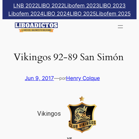
Saltar
LNB 2022
LIBO 2022
Libofem 2023
LIBO 2023
al
Libofem 2024
LIBO 2024
LIBO 2025
Libofem 2025
contenido
Vikingos 92-89 San Simón
Jun 9, 2017
—
Henry Colque
por
Vikingos
vs