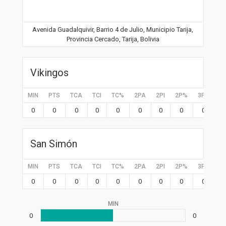
Avenida Guadalquivir, Barrio 4 de Julio, Municipio Tarija,
Provincia Cercado, Tarija, Bolivia
Vikingos
MIN
PTS
TCA
TCI
TC%
2PA
2PI
2P%
3PA
3P
0
0
0
0
0
0
0
0
0
0
San Simón
MIN
PTS
TCA
TCI
TC%
2PA
2PI
2P%
3PA
3P
0
0
0
0
0
0
0
0
0
0
MIN
0
0