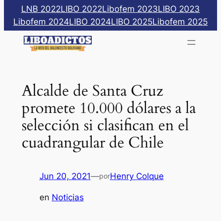
Saltar
LNB 2022
LIBO 2022
Libofem 2023
LIBO 2023
al
Libofem 2024
LIBO 2024
LIBO 2025
Libofem 2025
contenido
Alcalde de Santa Cruz
promete 10.000 dólares a la
selección si clasifican en el
cuadrangular de Chile
Jun 20, 2021
—
Henry Colque
por
en
Noticias