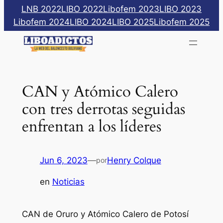
Saltar
LNB 2022
LIBO 2022
Libofem 2023
LIBO 2023
al
Libofem 2024
LIBO 2024
LIBO 2025
Libofem 2025
contenido
CAN y Atómico Calero
con tres derrotas seguidas
enfrentan a los líderes
Jun 6, 2023
—
Henry Colque
por
en
Noticias
CAN de Oruro y Atómico Calero de Potosí