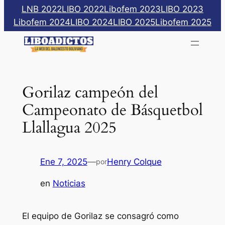
Saltar
LNB 2022
LIBO 2022
Libofem 2023
LIBO 2023
al
Libofem 2024
LIBO 2024
LIBO 2025
Libofem 2025
contenido
Gorilaz campeón del
Campeonato de Básquetbol
Llallagua 2025
Ene 7, 2025
—
Henry Colque
por
en
Noticias
El equipo de Gorilaz se consagró como