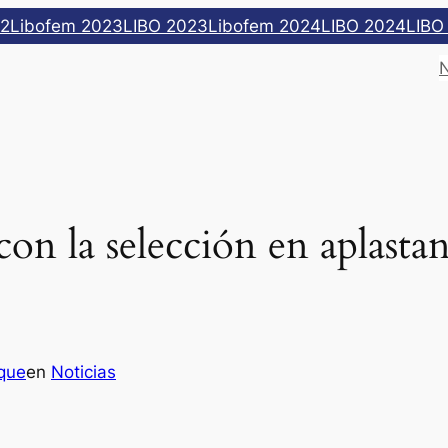
22
Libofem 2023
LIBO 2023
Libofem 2024
LIBO 2024
LIBO
on la selección en aplastan
que
en
Noticias