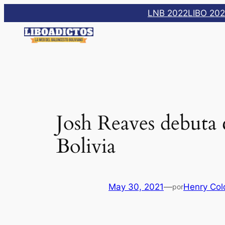
Saltar
LNB 2022
LIBO 20
al
contenido
Josh Reaves debuta c
Bolivia
May 30, 2021
—
Henry Col
por