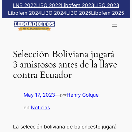
Saltar
LNB 2022
LIBO 2022
Libofem 2023
LIBO 2023
al
Libofem 2024
LIBO 2024
LIBO 2025
Libofem 2025
contenido
Selección Boliviana jugará
3 amistosos antes de la llave
contra Ecuador
May 17, 2023
—
Henry Colque
por
en
Noticias
La selección boliviana de baloncesto jugará