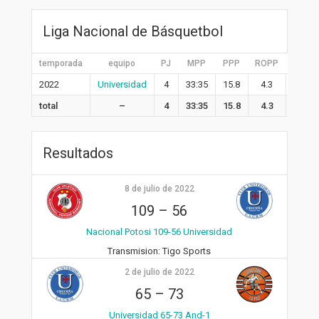
Liga Nacional de Básquetbol
temporada
equipo
PJ
MPP
PPP
ROPP
RDPP
2022
Universidad
4
33:35
15.8
4.3
9.5
total
–
4
33:35
15.8
4.3
9.5
Resultados
8 de julio de 2022
109
–
56
Nacional Potosi 109-56 Universidad
Transmision:
Tigo Sports
2 de julio de 2022
65
–
73
Universidad 65-73 And-1