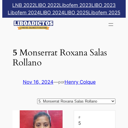
Saltar
LNB 2022
LIBO 2022
Libofem 2023
LIBO 2023
al
Libofem 2024
LIBO 2024
LIBO 2025
Libofem 2025
contenido
5
Monserrat Roxana Salas
Rollano
Nov 16, 2024
—
Henry Colque
por
#
5