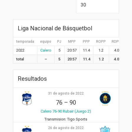
30
Liga Nacional de Básquetbol
temporada
equipo
PJ
MPP
PPP
ROPP
RDPP
RP
2022
Calero
5
20:57
11.4
1.2
4.0
5.
total
–
5
20:57
11.4
1.2
4.0
5.
Resultados
31 de agosto de 2022
76
–
90
Calero 76-90 Rubair (Juego 2)
Transmision:
Tigo Sports
26 de agosto de 2022