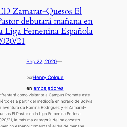
CD Zamarat-Quesos El
Pastor debutará mañana en
la Liga Femenina Española
2020/21
Sep 22, 2020
—
Henry Colque
por
en
embajadores
nfrentará como visitante a Campus Promete este
iércoles a partir del mediodía en horario de Bolivia
a aventura de Romina Rodríguez y el Zamarat-
uesos El Pastor en la Liga Femenina Endesa
020/21, la máxima categoría del baloncesto
emenino español comenzará el día de mañana