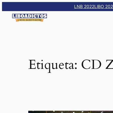
Saltar
LNB 2022
LIBO 20
al
contenido
Etiqueta:
CD Z