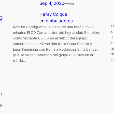
Sep 4, 2020
—
por
Henry Colque
9
en
embajadores
E
Romina Rodriguez que viene de una lesión no vio
d
minutos El CD Zamarat derrotó hoy al club Bembibre
Z
como visitante 66-58 en el debut del equipo
t
zamorano en la XX versión de la Copa Castilla y
a
León Femenina con Romina Rodríguez en la banca,
s
que se va recuperando del golpe que tuvo en el
t
tobillo…
sa
d-