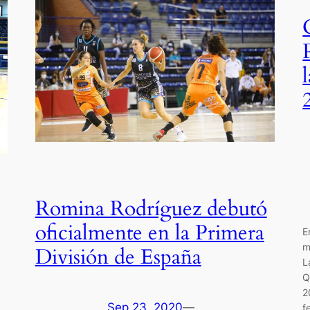
Romina Rodríguez debutó
oficialmente en la Primera
E
m
División de España
L
Q
2
Sep 23, 2020
—
f