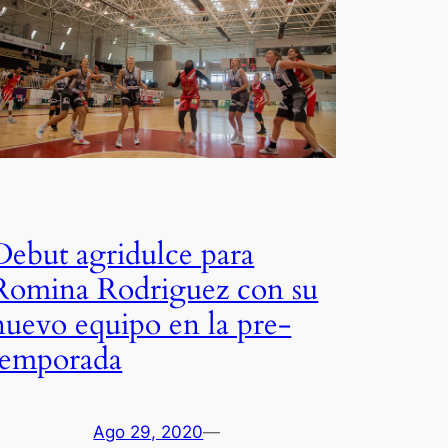
Debut agridulce para
Romina Rodriguez con su
nuevo equipo en la pre-
temporada
Ago 29, 2020
—