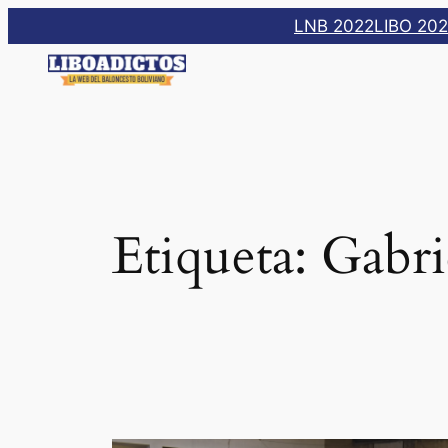
Saltar
LNB 2022
LIBO 20
al
contenido
Etiqueta:
Gabri