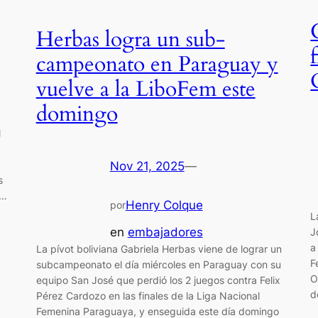
Herbas logra un sub-
campeonato en Paraguay y
vuelve a la LiboFem este
domingo
l
Nov 21, 2025
—
s
a…
Henry Colque
por
L
en
embajadores
J
a
La pívot boliviana Gabriela Herbas viene de lograr un
F
subcampeonato el día miércoles en Paraguay con su
O
equipo San José que perdió los 2 juegos contra Felix
d
Pérez Cardozo en las finales de la Liga Nacional
Femenina Paraguaya, y enseguida este día domingo