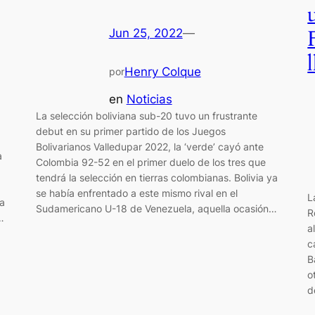
Jun 25, 2022
—
Henry Colque
por
en
Noticias
La selección boliviana sub-20 tuvo un frustrante
debut en su primer partido de los Juegos
Bolivarianos Valledupar 2022, la ‘verde’ cayó ante
a
Colombia 92-52 en el primer duelo de los tres que
tendrá la selección en tierras colombianas. Bolivia ya
se había enfrentado a este mismo rival en el
L
la
Sudamericano U-18 de Venezuela, aquella ocasión…
R
…
a
c
B
o
d