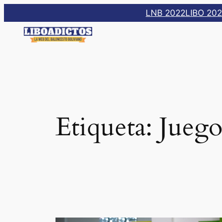
Saltar
LNB 2022
LIBO 20
al
contenido
Etiqueta:
Juego