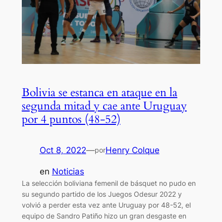
Bolivia se estanca en ataque en la
segunda mitad y cae ante Uruguay
por 4 puntos (48-52)
Oct 8, 2022
—
Henry Colque
por
en
Noticias
La selección boliviana femenil de básquet no pudo en
su segundo partido de los Juegos Odesur 2022 y
volvió a perder esta vez ante Uruguay por 48-52, el
equipo de Sandro Patiño hizo un gran desgaste en