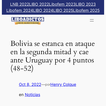
Saltar
LNB 2022
LIBO 2022
Libofem 2023
LIBO 2023
al
Libofem 2024
LIBO 2024
LIBO 2025
Libofem 2025
contenido
Bolivia se estanca en ataque
en la segunda mitad y cae
ante Uruguay por 4 puntos
(48-52)
Oct 8, 2022
—
Henry Colque
por
en
Noticias