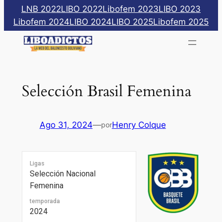
Saltar
LNB 2022
LIBO 2022
Libofem 2023
LIBO 2023
al
Libofem 2024
LIBO 2024
LIBO 2025
Libofem 2025
contenido
Selección Brasil Femenina
Ago 31, 2024
—
Henry Colque
por
Ligas
Selección Nacional
Femenina
temporada
2024