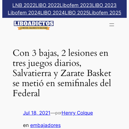
Saltar
LNB 2022
LIBO 2022
Libofem 2023
LIBO 2023
al
Libofem 2024
LIBO 2024
LIBO 2025
Libofem 2025
contenido
Con 3 bajas, 2 lesiones en
tres juegos diarios,
Salvatierra y Zarate Basket
se metió en semifinales del
Federal
Jul 18, 2021
—
Henry Colque
por
en
embajadores