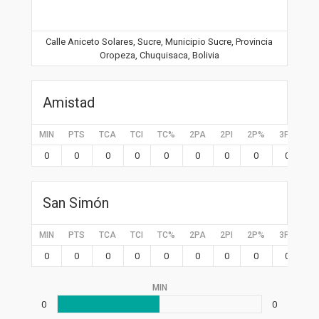
Calle Aniceto Solares, Sucre, Municipio Sucre, Provincia
Oropeza, Chuquisaca, Bolivia
Amistad
MIN
PTS
TCA
TCI
TC%
2PA
2PI
2P%
3PA
3P
0
0
0
0
0
0
0
0
0
0
San Simón
MIN
PTS
TCA
TCI
TC%
2PA
2PI
2P%
3PA
3P
0
0
0
0
0
0
0
0
0
0
MIN
0
0