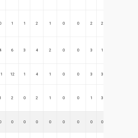
0
1
1
2
1
0
0
2
2
3
4
6
3
4
2
0
0
3
1
9
11
12
1
4
1
0
0
3
3
14
1
2
0
2
1
0
0
1
3
4
0
0
0
0
0
0
0
0
0
0