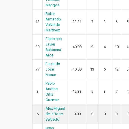
Mengoa
Robin
Armando
13
23:31
7
3
6
5
Valverde
Martinez
Francisco
Javier
20
40:00
9
4
10
4
Balbuena
Arce
Facundo
77
Jose
40:00
13
6
12
5
Moran
Pablo
Andres
3
12:33
9
3
7
4
Ortiz
Guzman
Alex Miguel
6
de la Torre
0:00
0
0
0
Salcedo
Brian