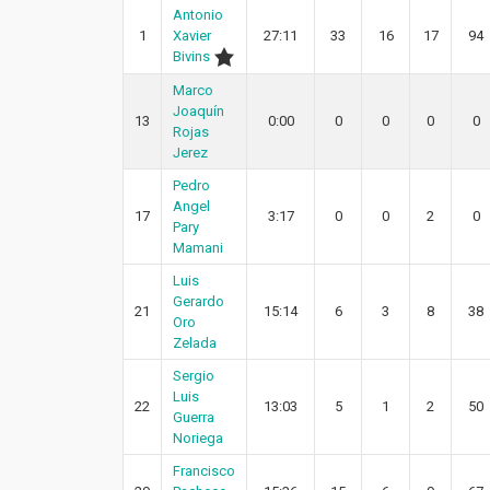
Antonio
1
Xavier
27:11
33
16
17
94
Bivins
Marco
Joaquín
13
0:00
0
0
0
0
Rojas
Jerez
Pedro
Angel
17
3:17
0
0
2
0
Pary
Mamani
Luis
Gerardo
21
15:14
6
3
8
38
Oro
Zelada
Sergio
Luis
22
13:03
5
1
2
50
Guerra
Noriega
Francisco