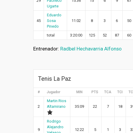
29
Pacheco
15:36
15
6
9
67
Ugarte
Eduardo
45
Sosa
11:02
8
3
6
50
Pinedo
total
3:20:00
125
52
87
60
Entrenador:
Radbel Hechavarria Alfonso
Tenis La Paz
#
Jugador
MIN
PTS
TCA
TCI
T
Martin Rios
2
Altamirano
35:09
22
7
18
3
Rodrigo
Alejandro
9
12:22
5
1
3
3
Velasco