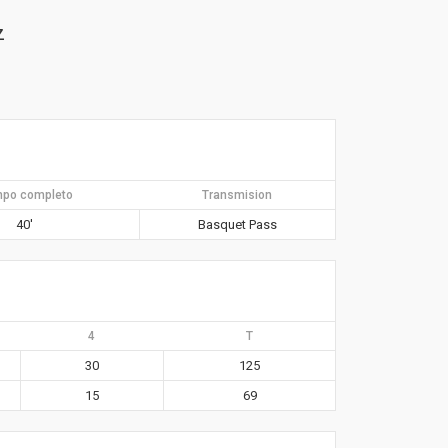
z
mpo completo
Transmision
40′
Basquet Pass
4
T
30
125
15
69