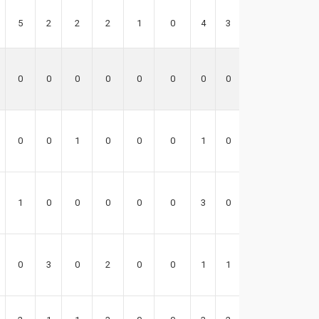
5
2
2
2
1
0
4
3
38
0
0
0
0
0
0
0
0
0
0
0
1
0
0
0
1
0
-3
1
0
0
0
0
0
3
0
2
0
3
0
2
0
0
1
1
9