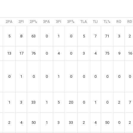
2PA
2PI
2P%
3PA
3PI
3P%
TLA
TLI
TL%
RO
RD
5
8
63
0
1
0
5
7
71
3
2
13
17
76
0
4
0
3
4
75
9
16
0
1
0
0
1
0
0
0
0
0
0
1
3
33
1
5
20
0
1
0
2
7
2
4
50
1
3
33
2
4
50
0
2