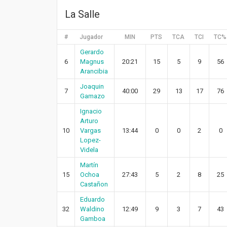
La Salle
#
Jugador
MIN
PTS
TCA
TCI
TC%
Gerardo
6
Magnus
20:21
15
5
9
56
Arancibia
Joaquin
7
40:00
29
13
17
76
Gamazo
Ignacio
Arturo
10
Vargas
13:44
0
0
2
0
Lopez-
Videla
Martín
15
Ochoa
27:43
5
2
8
25
Castañon
Eduardo
32
Waldino
12:49
9
3
7
43
Gamboa