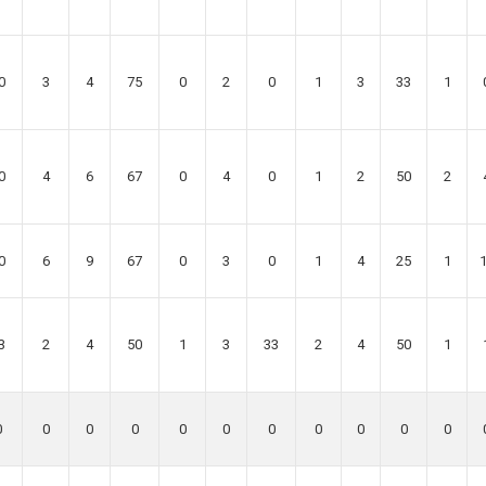
0
3
4
75
0
2
0
1
3
33
1
0
4
6
67
0
4
0
1
2
50
2
0
6
9
67
0
3
0
1
4
25
1
3
2
4
50
1
3
33
2
4
50
1
0
0
0
0
0
0
0
0
0
0
0