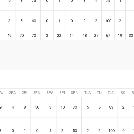
6
8
75
0
1
0
3
4
75
1
1
3
5
60
0
1
0
2
2
100
2
1
49
70
70
3
22
14
18
27
67
19
33
C%
2PA
2PI
2P%
3PA
3PI
3P%
TLA
TLI
TL%
RO
R
9
4
8
50
3
10
30
5
6
83
2
3
0
1
0
1
2
50
2
2
100
0