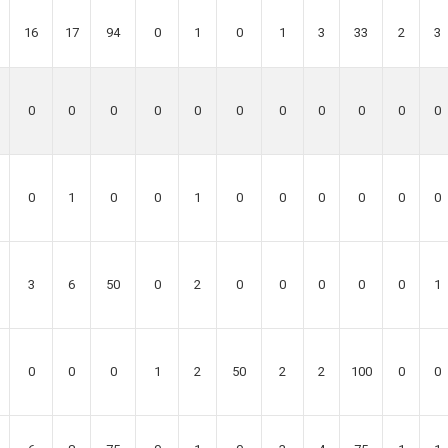
16
17
94
0
1
0
1
3
33
2
3
0
0
0
0
0
0
0
0
0
0
0
0
1
0
0
1
0
0
0
0
0
0
3
6
50
0
2
0
0
0
0
0
1
0
0
0
1
2
50
2
2
100
0
0