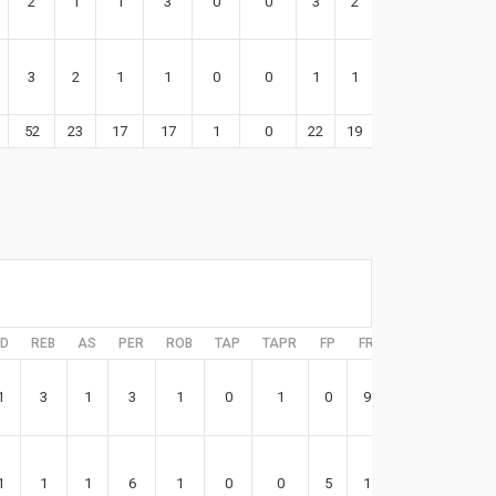
2
1
1
3
0
0
3
2
16
3
2
1
1
0
0
1
1
10
52
23
17
17
1
0
22
19
157
D
REB
AS
PER
ROB
TAP
TAPR
FP
FR
EFF
1
3
1
3
1
0
1
0
9
12
1
1
1
6
1
0
0
5
1
0