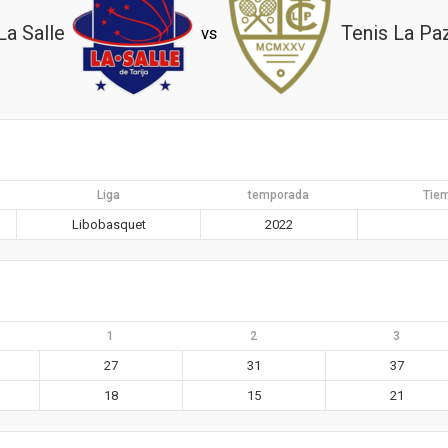
La Salle
Tenis La Pa
vs
Liga
temporada
Tie
Libobasquet
2022
1
2
3
27
31
37
18
15
21