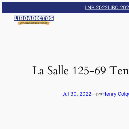
Saltar
LNB 2022
LIBO 20
al
contenido
La Salle 125-69 Ten
Jul 30, 2022
—
Henry Colq
por