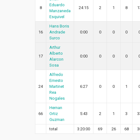
Eduardo
8
24:15
2
1
8
1
Manzaneda
Esquivel
Hans Boris
16
Andrade
0:00
0
0
0
Surco
Arthur
Alberto
17
0:00
0
0
0
Alarcon
Sosa
Alfredo
Ernesto
24
Martinet
6:27
0
0
1
Rea
Nogales
Hernan
66
Ortiz
5:43
2
1
3
3
Guzman
total
3:20:00
69
26
68
3