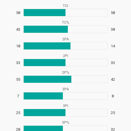
TCI
58
58
TC%
43
38
2PA
18
14
2PI
33
33
2P%
55
42
3PA
7
8
3PI
25
25
3P%
28
32