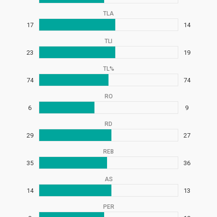
TLA
17
14
TLI
23
19
TL%
74
74
RO
6
9
RD
29
27
REB
35
36
AS
14
13
PER