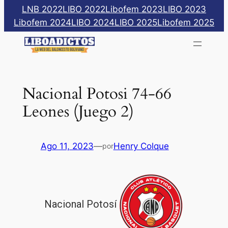
Saltar
LNB 2022
LIBO 2022
Libofem 2023
LIBO 2023
al
Libofem 2024
LIBO 2024
LIBO 2025
Libofem 2025
contenido
Nacional Potosi 74-66
Leones (Juego 2)
Ago 11, 2023
—
Henry Colque
por
Nacional Potosí