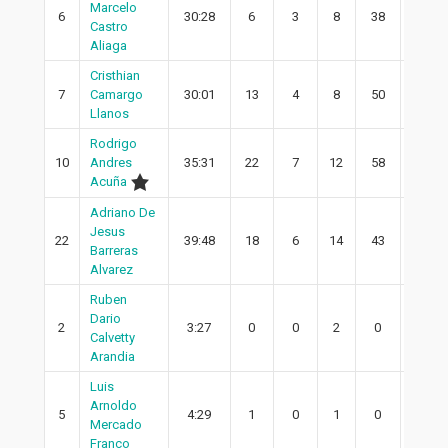
Marcelo
6
30:28
6
3
8
38
3
Castro
Aliaga
Cristhian
7
Camargo
30:01
13
4
8
50
4
Llanos
Rodrigo
10
Andres
35:31
22
7
12
58
5
Acuña
Adriano De
Jesus
22
39:48
18
6
14
43
3
Barreras
Alvarez
Ruben
Dario
2
3:27
0
0
2
0
0
Calvetty
Arandia
Luis
Arnoldo
5
4:29
1
0
1
0
0
Mercado
Franco