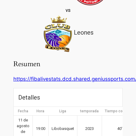
vs
Leones
Resumen
https://fibalivestats.dcd.shared.geniussports.c
Detalles
Fecha
Hora
Liga
temporada
Tiempo completo
11 de
agosto
19:00
Libobasquet
2023
40′
de