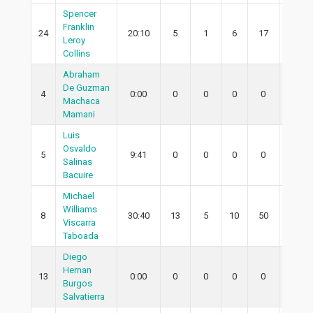
Spencer
Franklin
24
20:10
5
1
6
17
0
Leroy
Collins
Abraham
De Guzman
4
0:00
0
0
0
0
0
Machaca
Mamani
Luis
Osvaldo
5
9:41
0
0
0
0
0
Salinas
Bacuire
Michael
Williams
8
30:40
13
5
10
50
3
Viscarra
Taboada
Diego
Hernan
13
0:00
0
0
0
0
0
Burgos
Salvatierra