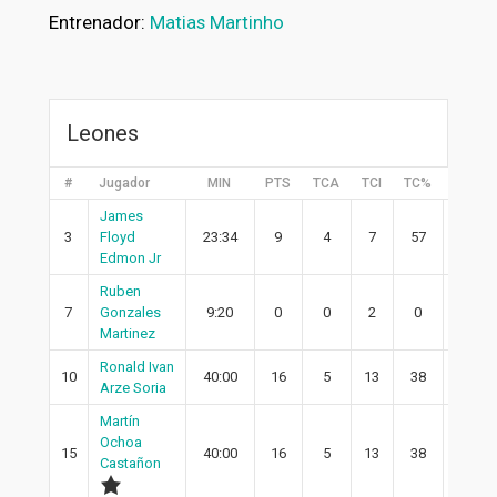
Entrenador:
Matias Martinho
Leones
#
Jugador
MIN
PTS
TCA
TCI
TC%
2PA
James
3
Floyd
23:34
9
4
7
57
4
Edmon Jr
Ruben
7
Gonzales
9:20
0
0
2
0
0
Martinez
Ronald Ivan
10
40:00
16
5
13
38
4
Arze Soria
Martín
Ochoa
15
40:00
16
5
13
38
1
Castañon