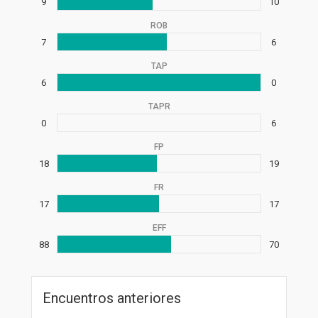
9
10
ROB
7
6
TAP
6
0
TAPR
0
6
FP
18
19
FR
17
17
EFF
88
70
Encuentros anteriores