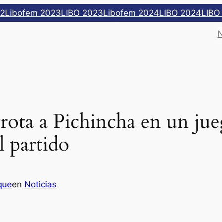
22
Libofem 2023
LIBO 2023
Libofem 2024
LIBO 2024
LIBO
ota a Pichincha en un jueg
l partido
que
en
Noticias