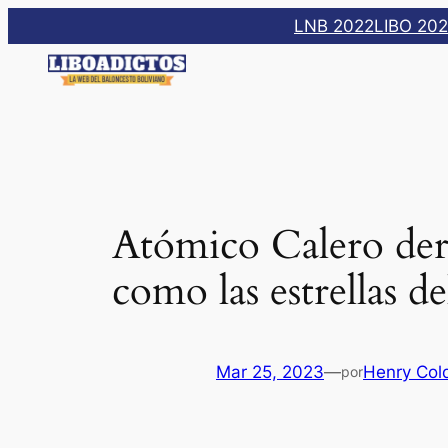
Saltar
LNB 2022
LIBO 20
al
contenido
Atómico Calero derr
como las estrellas de
Mar 25, 2023
—
Henry Col
por