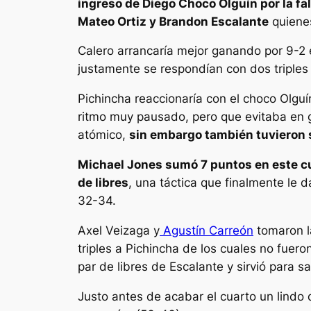
ingreso de Diego Choco Olguín por la fa
Mateo Ortiz y Brandon Escalante
quienes
Calero arrancaría mejor ganando por 9-2 e
justamente se respondían con dos triples a
Pichincha reaccionaría con el choco Olguí
ritmo muy pausado, pero que evitaba en g
atómico,
sin embargo también tuvieron su
Michael Jones sumó 7 puntos en este cu
de libres
, una táctica que finalmente le 
32-34.
Axel Veizaga y
Agustín Carreón
tomaron la
triples a Pichincha de los cuales no fue
par de libres de Escalante y sirvió para s
Justo antes de acabar el cuarto un lindo 