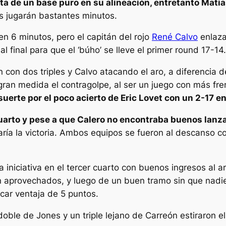
lta de un base puro en su alineación, entretanto Mati
 jugarán bastantes minutos.
n 6 minutos, pero el capitán del rojo
René Calvo
enlaza
l final para que el ‘búho’ se lleve el primer round 17-14.
n con dos triples y Calvo atacando el aro, a diferencia
ran medida el contragolpe, al ser un juego con más fre
erte por el poco acierto de Eric Lovet con un 2-17 en
arto y pese a que Calero no encontraba buenos lanza
daría la victoria. Ambos equipos se fueron al descanso 
 iniciativa en el tercer cuarto con buenos ingresos al 
ron aprovechados, y luego de un buen tramo sin que nadi
acar ventaja de 5 puntos.
doble de Jones y un triple lejano de Carreón estiraron e