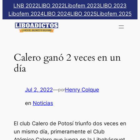
Saltar
LNB 2022
LIBO 2022
Libofem 2023
LIBO 2023
al
Libofem 2024
LIBO 2024
LIBO 2025
Libofem 2025
contenido
Calero ganó 2 veces en un
día
Jul 2, 2022
—
Henry Colque
por
en
Noticias
El club Calero de Potosí triunfo dos veces en
un mismo día, primeramente el Club
Atómico Calero que juega en la Libobásquet