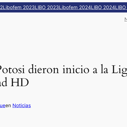
22
Libofem 2023
LIBO 2023
Libofem 2024
LIBO 2024
LIBO
otosi dieron inicio a la Li
dad HD
que
en
Noticias