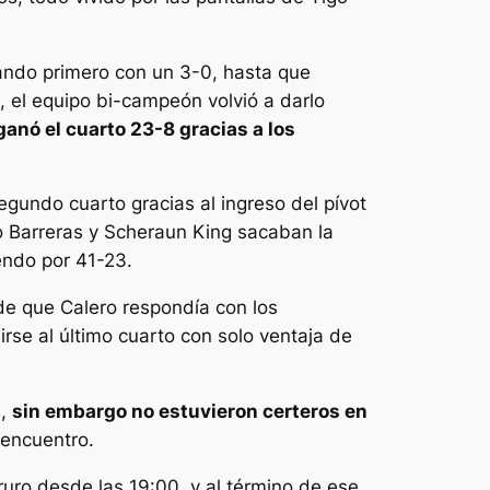
eando primero con un 3-0, hasta que
, el equipo bi-campeón volvió a darlo
 ganó el cuarto 23-8 gracias a los
egundo cuarto gracias al ingreso del pívot
no Barreras y Scheraun King sacaban la
iendo por 41-23.
 de que Calero respondía con los
irse al último cuarto con solo ventaja de
s,
sin embargo no estuvieron certeros en
 encuentro.
uro desde las 19:00, y al término de ese