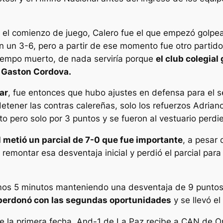
n el comienzo de juego, Calero fue el que empezó golp
n un 3-6, pero a partir de ese momento fue otro partido
tiempo muerto, de nada serviría porque
el club colegial
y Gaston Cordova.
ar
, fue entonces que hubo ajustes en defensa para el s
etener las contras calereñas, solo los refuerzos Adria
rto pero solo por 3 puntos y se fueron al vestuario perd
l metió un parcial de 7-0 que fue importante
, a pesar
emontar esa desventaja inicial y perdió el parcial para 
imos 5 minutos manteniendo una desventaja de 9 punto
o perdonó con las segundas oportunidades
y se llevó el
de la primera fecha. And-1 de La Paz recibe a CAN de Or