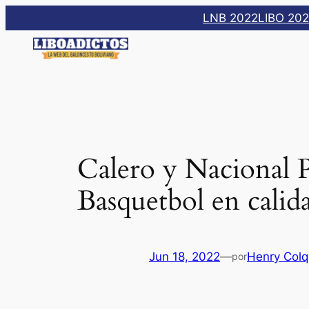
Saltar
LNB 2022
LIBO 20
al
contenido
Calero y Nacional P
Basquetbol en cali
Jun 18, 2022
—
Henry Col
por