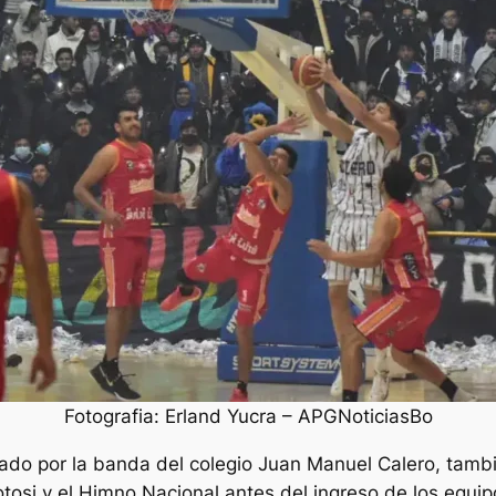
Fotografia: Erland Yucra – APGNoticiasBo
zado por la banda del colegio Juan Manuel Calero, tambi
osi y el Himno Nacional antes del ingreso de los equipo