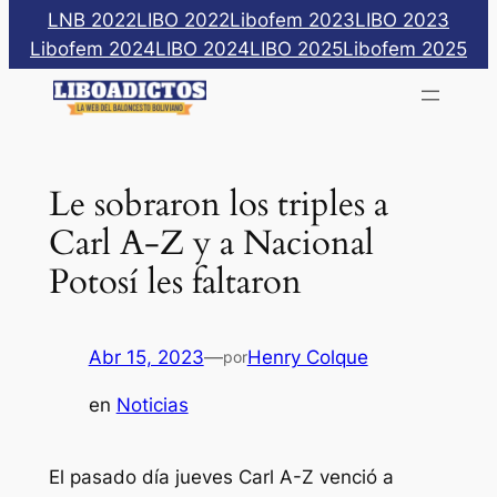
Saltar
LNB 2022
LIBO 2022
Libofem 2023
LIBO 2023
al
Libofem 2024
LIBO 2024
LIBO 2025
Libofem 2025
contenido
Le sobraron los triples a
Carl A-Z y a Nacional
Potosí les faltaron
Abr 15, 2023
—
Henry Colque
por
en
Noticias
El pasado día jueves Carl A-Z venció a