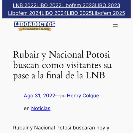
Saltar
LNB 2022
LIBO 2022
Libofem 2023
LIBO 2023
al
Libofem 2024
LIBO 2024
LIBO 2025
Libofem 2025
contenido
Rubair y Nacional Potosi
buscan como visitantes su
pase a la final de la LNB
Ago 31, 2022
—
Henry Colque
por
en
Noticias
Rubair y Nacional Potosi buscaran hoy y