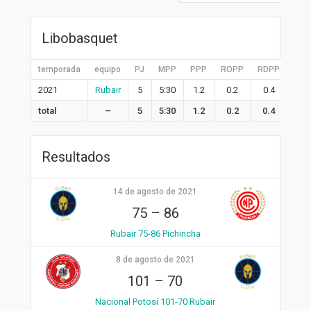
Libobasquet
temporada
equipo
PJ
MPP
PPP
ROPP
RDPP
RPP
2021
Rubair
5
5:30
1.2
0.2
0.4
0.6
total
–
5
5:30
1.2
0.2
0.4
0.6
Resultados
14 de agosto de 2021
75
–
86
Rubair 75-86 Pichincha
8 de agosto de 2021
101
–
70
Nacional Potosí 101-70 Rubair