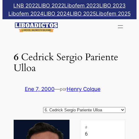
Saltar
LNB 2022
LIBO 2022
Libofem 2023
LIBO 2023
al
Libofem 2024
LIBO 2024
LIBO 2025
Libofem 2025
contenido
6
Cedrick Sergio Pariente
Ulloa
Ene 7, 2000
—
Henry Colque
por
#
6