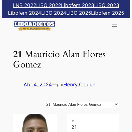
Saltar
LNB 2022
LIBO 2022
Libofem 2023
LIBO 2023
al
Libofem 2024
LIBO 2024
LIBO 2025
Libofem 2025
contenido
21
Mauricio Alan Flores
Gomez
Abr 4, 2024
—
Henry Colque
por
#
21