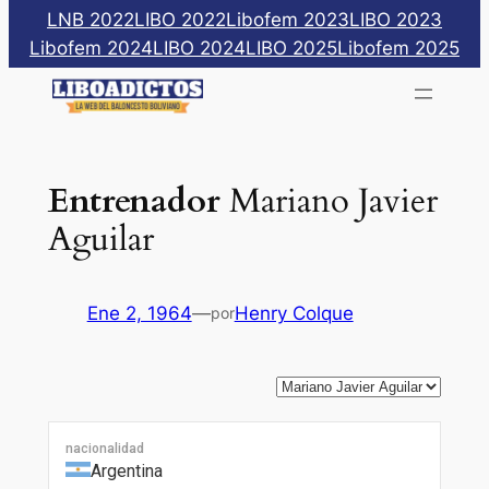
Saltar
LNB 2022
LIBO 2022
Libofem 2023
LIBO 2023
al
Libofem 2024
LIBO 2024
LIBO 2025
Libofem 2025
contenido
Entrenador
Mariano Javier
Aguilar
Ene 2, 1964
—
Henry Colque
por
nacionalidad
Argentina