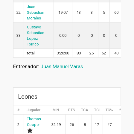
Juan
22
Sebastian
19:07
13
3
5
60
3
Morales
Gustavo
Sebastian
33
0:00
0
0
0
0
0
Lopez
Torrico
total
3:20:00
80
25
62
40
19
Entrenador:
Juan Manuel Varas
Leones
#
Jugador
MIN
PTS
TCA
TCI
TC%
2PA
2
Thomas
2
Cooper
32:19
26
8
17
47
6