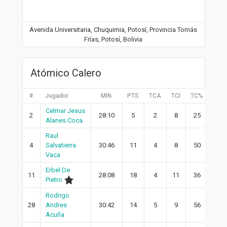
Avenida Universitaria, Chuquimia, Potosí, Provincia Tomás
Frías, Potosí, Bolivia
Atómico Calero
#
Jugador
MIN
PTS
TCA
TCI
TC%
2PA
Celmar Jesus
2
28:10
5
2
8
25
1
Alanes Coca
Raul
4
Salvatierra
30:46
11
4
8
50
4
Vaca
Erbel De
11
28:08
18
4
11
36
4
Pietro
Rodrigo
28
Andres
30:42
14
5
9
56
4
Acuña