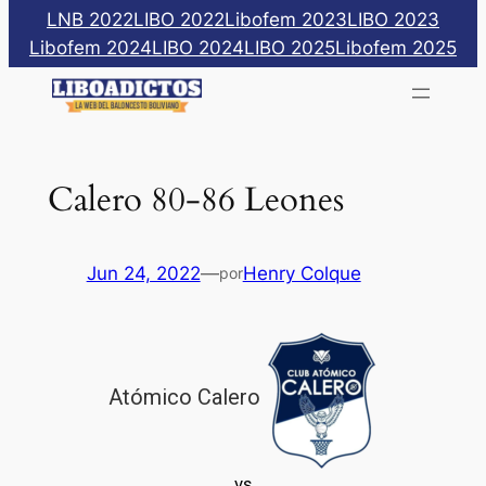
Saltar
LNB 2022
LIBO 2022
Libofem 2023
LIBO 2023
al
Libofem 2024
LIBO 2024
LIBO 2025
Libofem 2025
contenido
Calero 80-86 Leones
Jun 24, 2022
—
Henry Colque
por
Atómico Calero
vs