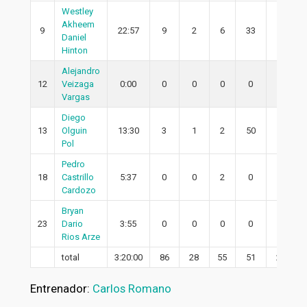
Westley
Akheem
9
22:57
9
2
6
33
2
Daniel
Hinton
Alejandro
12
Veizaga
0:00
0
0
0
0
0
Vargas
Diego
13
Olguin
13:30
3
1
2
50
0
Pol
Pedro
18
Castrillo
5:37
0
0
2
0
0
Cardozo
Bryan
23
Dario
3:55
0
0
0
0
0
Rios Arze
total
3:20:00
86
28
55
51
23
Entrenador:
Carlos Romano