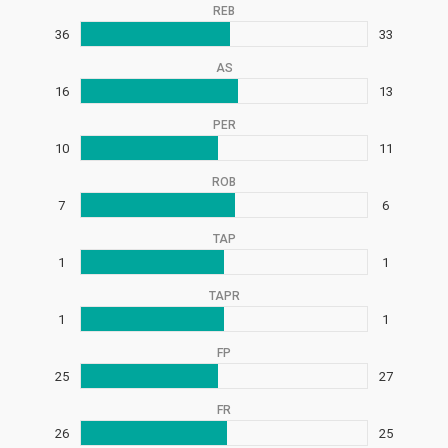
REB
36
33
AS
16
13
PER
10
11
ROB
7
6
TAP
1
1
TAPR
1
1
FP
25
27
FR
26
25