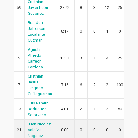
Cristhian
59
Javier León
27:42
8
3
12
25
2
Gutierrez
Brandon
Jefferson
1
8:17
0
0
1
0
0
Escalante
Guzman
Agustin
Alfredo
5
15:51
3
1
4
25
0
Carreon
Cardona
Cristhian
Jesus
7
7:16
6
2
2
100
0
Delgado
Quillaguaman
Luis Ramiro
13
Rodriguez
4:01
2
1
2
50
1
Solorzano
Juan Nicolaz
21
Valdivia
0:00
0
0
0
0
0
Nogalez