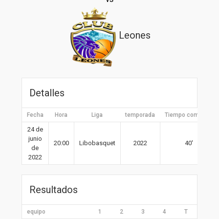
Leones
Detalles
Fecha
Hora
Liga
temporada
Tiempo completo
24 de
junio
20:00
Libobasquet
2022
40′
de
2022
Resultados
equipo
1
2
3
4
T