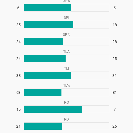
3PA
6
5
3PI
25
18
3P%
24
28
TLA
24
25
TLI
38
31
TL%
63
81
RO
15
7
RD
21
26