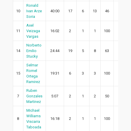
Ronald
10
Ivan Arze
40:00
17
6
13
46
4
Soria
Axel
11
Veizaga
16:02
2
1
1
100
1
Vargas
Norberto
14
Emilio
24:44
19
5
8
63
5
Stucky
Selmar
Romel
15
19:31
6
3
3
100
3
Ortega
Ramirez
Ruben
7
Gonzales
5:07
2
1
2
50
1
Martinez
Michael
Williams
8
16:18
2
1
1
100
1
Viscarra
Taboada