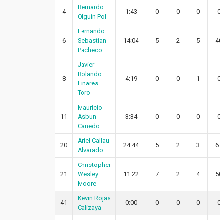
Bernardo
4
1:43
0
0
0
Olguin Pol
Fernando
6
Sebastian
14:04
5
2
5
4
Pacheco
Javier
Rolando
8
4:19
0
0
1
Linares
Toro
Mauricio
11
Asbun
3:34
0
0
0
Canedo
Ariel Callau
20
24:44
5
2
3
6
Alvarado
Christopher
21
Wesley
11:22
7
2
4
5
Moore
Kevin Rojas
41
0:00
0
0
0
Calizaya