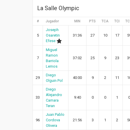
La Salle Olympic
#
Jugador
MIN
PTS
TCA
TCI
T
Joseph
5
Osaretin
31:36
27
10
17
5
Efese
Miguel
Ramon
7
37:02
25
9
23
3
Barriola
Lemos
Diego
29
40:00
9
2
11
1
Olguin Pol
Diego
Alejandro
33
9:40
0
0
1
Camara
Teran
Juan Pablo
96
Cordova
21:56
3
1
2
5
Olivera