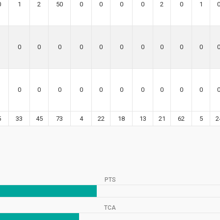
0
1
2
50
0
0
0
0
2
0
1
0
0
0
0
0
0
0
0
0
0
0
0
0
0
0
0
0
0
0
0
5
33
45
73
4
22
18
13
21
62
5
2
PTS
TCA