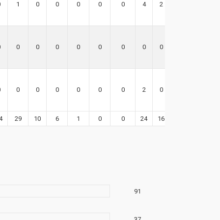
0
1
0
0
0
0
0
4
2
0
0
0
0
0
0
0
0
0
0
0
0
0
0
0
0
0
0
2
0
0
4
29
10
6
1
0
0
24
16
87
91
37