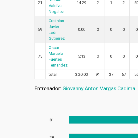
21
14:29
2
1
2
5
Valdivia
Nogalez
Cristhian
Javier
59
0:00
0
0
0
0
León
Gutierrez
Oscar
Marcelo
75
5:13
0
0
0
0
Fuertes
Fernandez
total
3:20:00
91
37
67
5
Entrenador:
Giovanny Anton Vargas Cadima
81
28