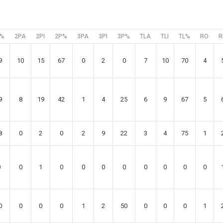
C%
2PA
2PI
2P%
3PA
3PI
3P%
TLA
TLI
TL%
RO
R
9
10
15
67
0
2
0
7
10
70
4
9
8
19
42
1
4
25
6
9
67
5
8
0
2
0
2
9
22
3
4
75
1
0
0
1
0
0
0
0
0
0
0
0
0
0
0
0
1
2
50
0
0
0
1