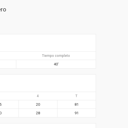
ero
Tiempo completo
40′
3
4
T
5
20
81
0
28
91