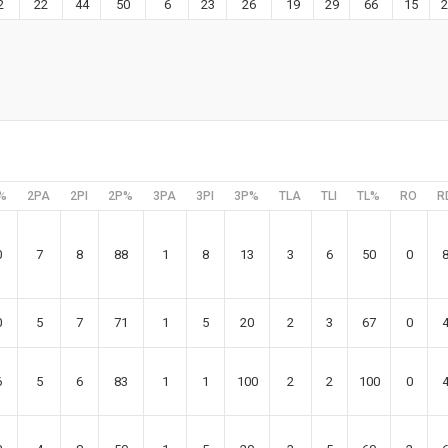
2
22
44
50
6
23
26
19
29
66
15
2
%
2PA
2PI
2P%
3PA
3PI
3P%
TLA
TLI
TL%
RO
R
0
7
8
88
1
8
13
3
6
50
0
0
5
7
71
1
5
20
2
3
67
0
6
5
6
83
1
1
100
2
2
100
0