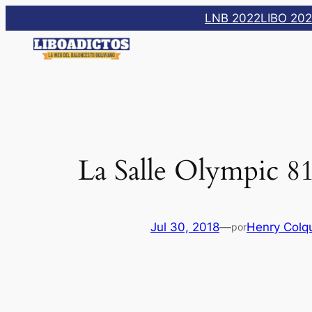
Saltar
LNB 2022
LIBO 20
al
contenido
La Salle Olympic 8
Jul 30, 2018
—
Henry Colq
por