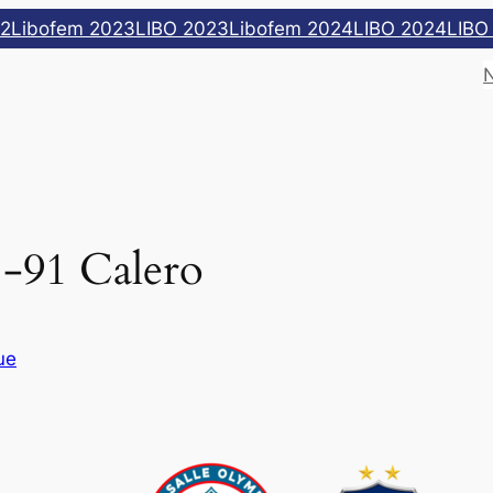
22
Libofem 2023
LIBO 2023
Libofem 2024
LIBO 2024
LIBO
1-91 Calero
ue