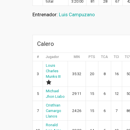
total
3:20:00
81
28
67
4
Entrenador:
Luis Campuzano
Calero
#
Jugador
MIN
PTS
TCA
TCI
TC
Louis
Charles
3
35:32
20
8
16
5
Munks III
Michael
5
29:11
15
6
12
5
Jhon Liabo
Cristhian
7
Camargo
24:26
15
6
7
8
Llanos
Ronald