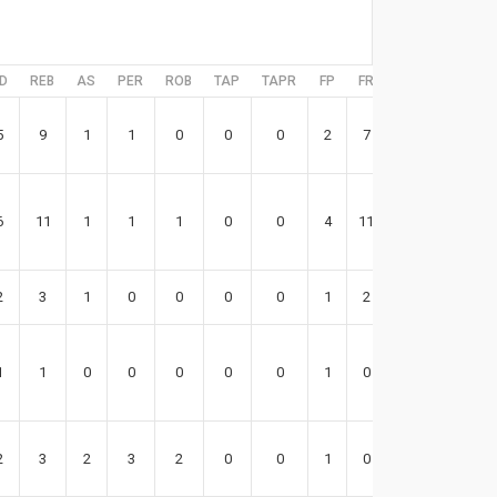
D
REB
AS
PER
ROB
TAP
TAPR
FP
FR
EFF
5
9
1
1
0
0
0
2
7
26
6
11
1
1
1
0
0
4
11
20
2
3
1
0
0
0
0
1
2
3
1
1
0
0
0
0
0
1
0
0
2
3
2
3
2
0
0
1
0
6