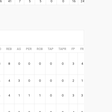
6
41
7
5
5
0
0
16
24
80
D
REB
AS
PER
ROB
TAP
TAPR
FP
FR
EFF
8
8
0
0
0
0
0
3
4
17
4
4
3
0
0
0
0
2
1
15
4
4
1
1
1
0
0
3
3
19