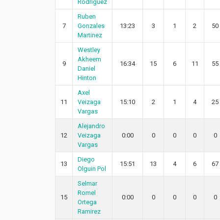
Rodriguez
Ruben
7
Gonzales
13:23
3
1
2
50
Martinez
Westley
Akheem
9
16:34
15
6
11
55
Daniel
Hinton
Axel
11
Veizaga
15:10
2
1
4
25
Vargas
Alejandro
12
Veizaga
0:00
0
0
0
0
Vargas
Diego
13
15:51
13
4
6
67
Olguin Pol
Selmar
Romel
15
0:00
0
0
0
0
Ortega
Ramirez