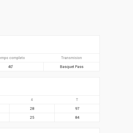
empo completo
Transmision
40′
Basquet Pass
4
T
28
97
25
84