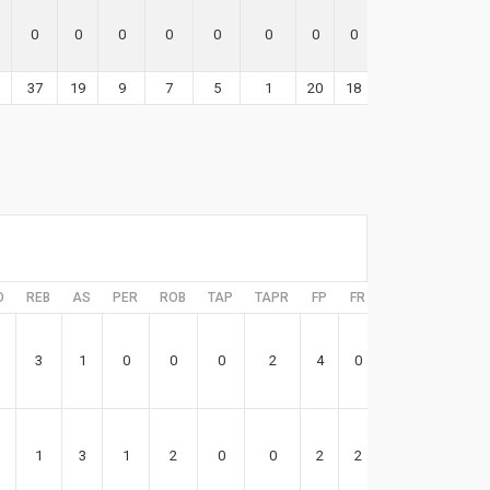
0
0
0
0
0
0
0
0
0
37
19
9
7
5
1
20
18
113
D
REB
AS
PER
ROB
TAP
TAPR
FP
FR
EFF
3
1
0
0
0
2
4
0
4
1
3
1
2
0
0
2
2
10