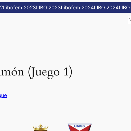
22
Libofem 2023
LIBO 2023
Libofem 2024
LIBO 2024
LIBO
imón (Juego 1)
que