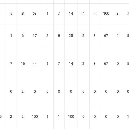
0
5
8
63
1
7
14
4
4
100
3
7
1
1
6
17
2
8
25
2
3
67
1
5
5
7
16
44
1
7
14
2
3
67
0
5
0
2
0
0
0
0
0
0
0
0
0
0
2
2
100
1
1
100
0
0
0
0
1