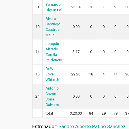
Bernardo
8
23:54
3
1
2
5
Olguin Pol
Alvaro
Santiago
10
0:00
0
0
0
0
Cuadros
Mejia
Joaquin
Alfredo
14
3:17
0
0
0
0
Zorrilla
Prudencio
DeWan
15
Lovell
22:20
18
4
11
3
White Jr
Antonio
Cazon
24
0:00
0
0
0
0
Soria
Galvarro
total
3:20:00
84
29
79
3
Entrenador:
Sandro Alberto Patiño Sanchez