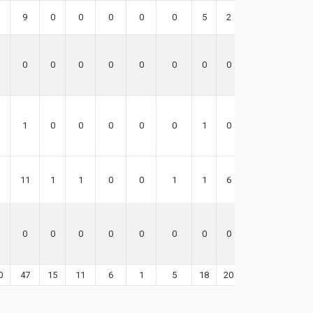
9
0
0
0
0
0
5
2
9
0
0
0
0
0
0
0
0
0
1
0
0
0
0
0
1
0
1
11
1
1
0
0
1
1
6
19
0
0
0
0
0
0
0
0
0
0
47
15
11
6
1
5
18
20
85