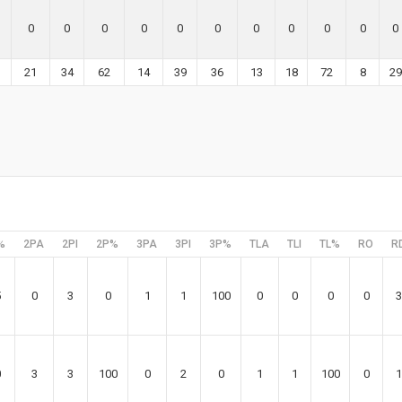
0
0
0
0
0
0
0
0
0
0
0
21
34
62
14
39
36
13
18
72
8
29
%
2PA
2PI
2P%
3PA
3PI
3P%
TLA
TLI
TL%
RO
R
5
0
3
0
1
1
100
0
0
0
0
3
0
3
3
100
0
2
0
1
1
100
0
1