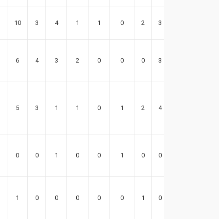
10
3
4
1
1
0
2
3
19
6
4
3
2
0
0
0
3
7
5
3
1
1
0
1
2
4
11
0
0
1
0
0
1
0
0
-3
1
0
0
0
0
0
1
0
8