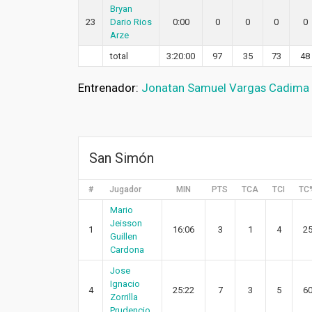
Bryan
23
Dario Rios
0:00
0
0
0
0
Arze
total
3:20:00
97
35
73
48
Entrenador:
Jonatan Samuel Vargas Cadima
San Simón
#
Jugador
MIN
PTS
TCA
TCI
TC
Mario
Jeisson
1
16:06
3
1
4
2
Guillen
Cardona
Jose
Ignacio
4
25:22
7
3
5
6
Zorrilla
Prudencio