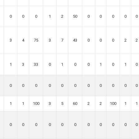
0
0
0
1
2
50
0
0
0
0
0
3
4
75
3
7
43
0
0
0
2
2
1
3
33
0
1
0
0
1
0
1
0
0
0
0
0
0
0
0
0
0
0
0
1
1
100
3
5
60
2
2
100
1
1
0
0
0
0
0
0
0
0
0
0
0