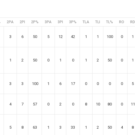
%
2PA
2PI
2P%
3PA
3PI
3P%
TLA
TLI
TL%
RO
RD
3
6
50
5
12
42
1
1
100
0
1
1
2
50
0
1
0
1
2
50
0
1
3
3
100
1
6
17
0
0
0
0
5
4
7
57
0
2
0
8
10
80
0
11
5
8
63
1
3
33
1
2
50
4
8