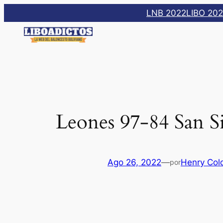
Saltar
LNB 2022
LIBO 20
al
contenido
Leones 97-84 San S
Ago 26, 2022
—
Henry Col
por