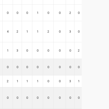
0
0
0
1
0
0
2
0
3
4
2
1
1
2
0
3
0
18
1
3
0
0
0
0
0
2
2
0
0
0
0
0
0
0
0
0
2
1
1
1
0
0
3
1
14
0
0
0
0
0
0
0
0
0