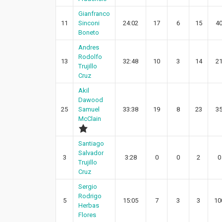
Gianfranco
11
Sinconi
24:02
17
6
15
4
Boneto
Andres
Rodolfo
13
32:48
10
3
14
2
Trujillo
Cruz
Akil
Dawood
25
Samuel
33:38
19
8
23
3
McClain
Santiago
Salvador
3
3:28
0
0
2
0
Trujillo
Cruz
Sergio
Rodrigo
5
15:05
7
3
3
10
Herbas
Flores