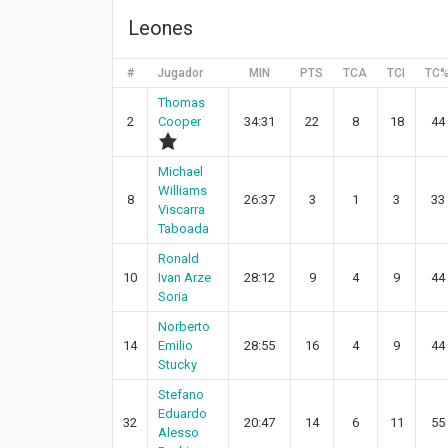
Leones
#
Jugador
MIN
PTS
TCA
TCI
TC
Thomas
2
Cooper
34:31
22
8
18
44
Michael
Williams
8
26:37
3
1
3
33
Viscarra
Taboada
Ronald
10
Ivan Arze
28:12
9
4
9
44
Soria
Norberto
14
Emilio
28:55
16
4
9
44
Stucky
Stefano
Eduardo
32
20:47
14
6
11
55
Alesso