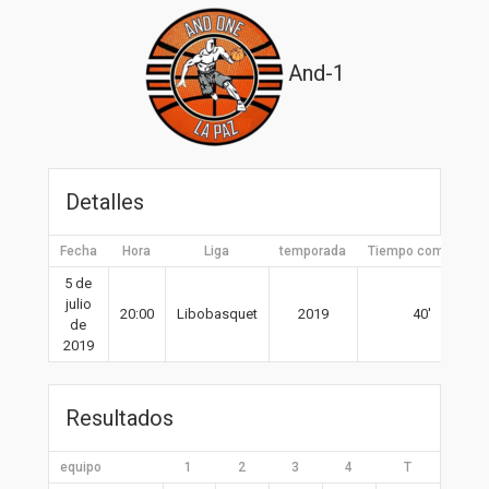
And-1
Detalles
Fecha
Hora
Liga
temporada
Tiempo completo
5 de
julio
20:00
Libobasquet
2019
40′
de
2019
Resultados
equipo
1
2
3
4
T