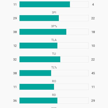
11
4
3PI
29
22
3P%
38
18
TLA
12
10
TLI
32
22
TL%
38
45
RO
11
11
RD
36
29