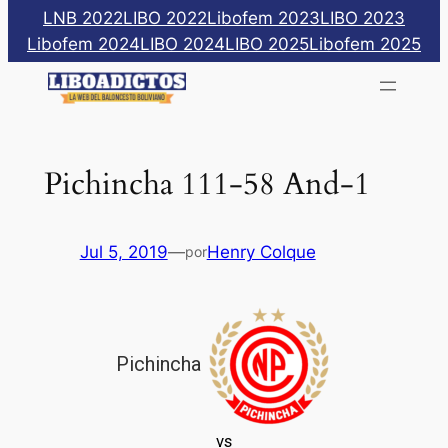
Saltar
LNB 2022
LIBO 2022
Libofem 2023
LIBO 2023
al
Libofem 2024
LIBO 2024
LIBO 2025
Libofem 2025
contenido
Pichincha 111-58 And-1
Jul 5, 2019
—
Henry Colque
por
Pichincha
vs