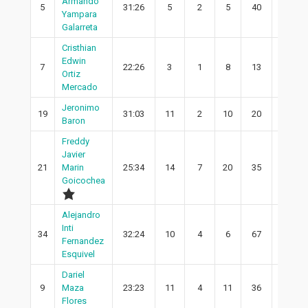
Armando
5
31:26
5
2
5
40
1
Yampara
Galarreta
Cristhian
Edwin
7
22:26
3
1
8
13
0
Ortiz
Mercado
Jeronimo
19
31:03
11
2
10
20
2
Baron
Freddy
Javier
21
Marin
25:34
14
7
20
35
7
Goicochea
Alejandro
Inti
34
32:24
10
4
6
67
3
Fernandez
Esquivel
Dariel
9
Maza
23:23
11
4
11
36
3
Flores