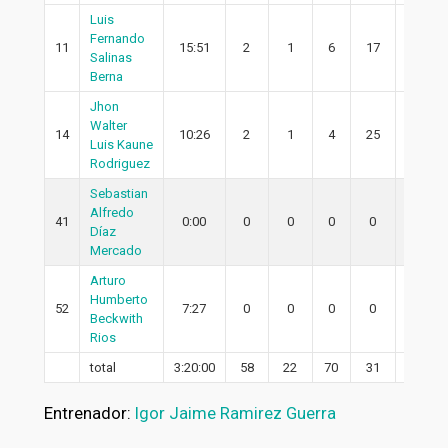
Luis
Fernando
11
15:51
2
1
6
17
1
Salinas
Berna
Jhon
Walter
14
10:26
2
1
4
25
1
Luis Kaune
Rodriguez
Sebastian
Alfredo
41
0:00
0
0
0
0
0
Díaz
Mercado
Arturo
Humberto
52
7:27
0
0
0
0
0
Beckwith
Rios
total
3:20:00
58
22
70
31
18
Entrenador:
Igor Jaime Ramirez Guerra