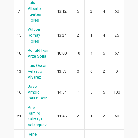
Luis
Alberto
7
13:12
5
2
4
50
2
Fuertes
Flores
Wilson
15
Romay
13:24
2
1
4
25
1
Flores
Ronald Ivan
10
10:00
10
4
6
67
2
Arze Soria
Luis Oscar
13
Velasco
13:53
0
0
2
0
0
Alvarez
Jose
16
Arnold
14:54
11
5
5
100
4
Perez Leon
Ariel
Ramiro
21
11:45
2
1
2
50
1
Calizaya
Velasquez
Rene