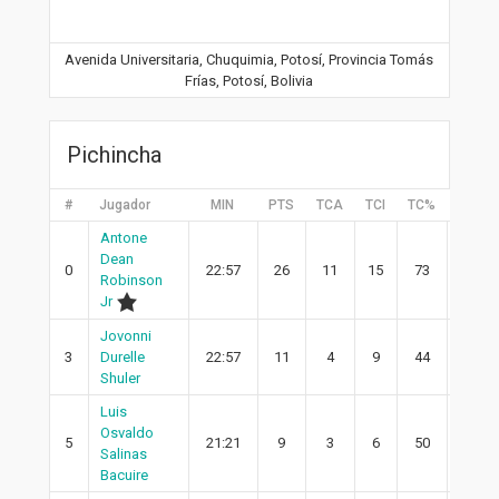
Avenida Universitaria, Chuquimia, Potosí, Provincia Tomás
Frías, Potosí, Bolivia
Pichincha
#
Jugador
MIN
PTS
TCA
TCI
TC%
2PA
Antone
Dean
0
22:57
26
11
15
73
9
Robinson
Jr
Jovonni
3
Durelle
22:57
11
4
9
44
1
Shuler
Luis
Osvaldo
5
21:21
9
3
6
50
3
Salinas
Bacuire