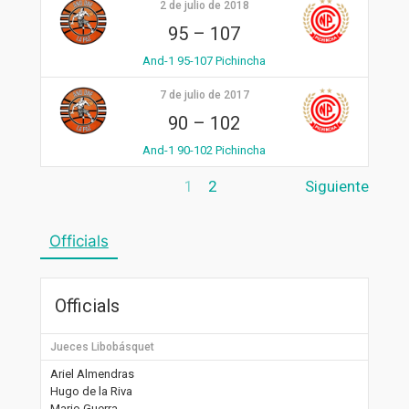
2 de julio de 2018
95
–
107
And-1 95-107 Pichincha
7 de julio de 2017
90
–
102
And-1 90-102 Pichincha
1
2
Siguiente
Officials
Officials
Jueces Libobásquet
Ariel Almendras
Hugo de la Riva
Mario Guerra