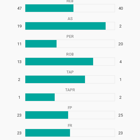
REB
47
40
AS
19
2
PER
11
20
ROB
13
4
TAP
2
1
TAPR
1
2
FP
23
25
FR
23
23