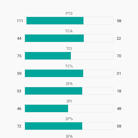
PTS
111
58
TCA
44
22
TCI
75
70
TC%
59
31
2PA
33
18
2PI
46
48
2P%
72
38
3PA