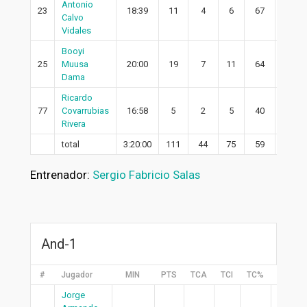
Antonio
23
18:39
11
4
6
67
2
Calvo
Vidales
Booyi
25
Muusa
20:00
19
7
11
64
7
Dama
Ricardo
77
Covarrubias
16:58
5
2
5
40
1
Rivera
total
3:20:00
111
44
75
59
33
Entrenador:
Sergio Fabricio Salas
And-1
#
Jugador
MIN
PTS
TCA
TCI
TC%
2PA
Jorge