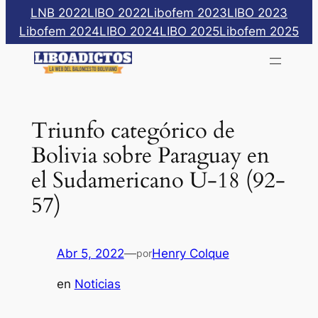
Saltar
LNB 2022
LIBO 2022
Libofem 2023
LIBO 2023
al
Libofem 2024
LIBO 2024
LIBO 2025
Libofem 2025
contenido
Triunfo categórico de
Bolivia sobre Paraguay en
el Sudamericano U-18 (92-
57)
Abr 5, 2022
—
Henry Colque
por
en
Noticias