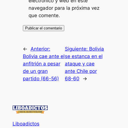
electrónico y web en este
navegador para la próxima vez
que comente.
←
Anterior:
Siguiente:
Bolivia
Bolivia cae ante el
se estanca en el
anfitrión a pesar
ataque y cae
de un gran
ante Chile por
partido (66-56)
68-60
→
Liboadictos