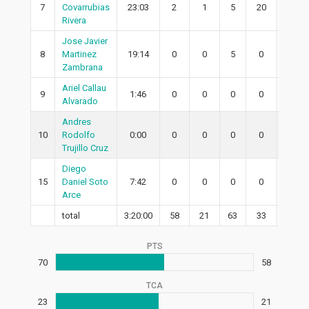
7
Covarrubias
23:03
2
1
5
20
1
Rivera
Jose Javier
8
Martinez
19:14
0
0
5
0
0
Zambrana
Ariel Callau
9
1:46
0
0
0
0
0
Alvarado
Andres
10
Rodolfo
0:00
0
0
0
0
0
Trujillo Cruz
Diego
15
Daniel Soto
7:42
0
0
0
0
0
Arce
total
3:20:00
58
21
63
33
15
PTS
70
58
TCA
23
21