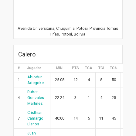
Avenida Universitaria, Chuquimia, Potosí, Provincia Tomás
Frías, Potosí, Bolivia
Calero
#
Jugador
MIN
PTS
TCA
TCI
TC%
2PA
Abiodun
1
25:08
12
4
8
50
4
Adegoke
Ruben
4
Gonzales
22:24
3
1
4
25
0
Martinez
Cristhian
7
Camargo
40:00
14
5
11
45
4
Llanos
Juan