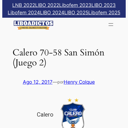
Saltar
LNB 2022
LIBO 2022
Libofem 2023
LIBO 2023
al
Libofem 2024
LIBO 2024
LIBO 2025
Libofem 2025
contenido
Calero 70-58 San Simón
(Juego 2)
Ago 12, 2017
—
Henry Colque
por
Calero