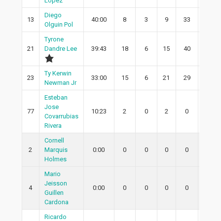
Lopez
Diego
13
40:00
8
3
9
33
1
Olguin Pol
Tyrone
21
Dandre Lee
39:43
18
6
15
40
6
Ty Kerwin
23
33:00
15
6
21
29
5
Newman Jr
Esteban
Jose
77
10:23
2
0
2
0
0
Covarrubias
Rivera
Cornell
2
Marquis
0:00
0
0
0
0
0
Holmes
Mario
Jeisson
4
0:00
0
0
0
0
0
Guillen
Cardona
Ricardo