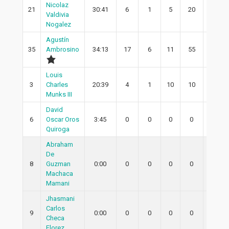
Nicolaz
21
30:41
6
1
5
20
1
Valdivia
Nogalez
Agustín
35
Ambrosino
34:13
17
6
11
55
5
Louis
3
Charles
20:39
4
1
10
10
1
Munks III
David
6
Oscar Oros
3:45
0
0
0
0
0
Quiroga
Abraham
De
8
Guzman
0:00
0
0
0
0
0
Machaca
Mamani
Jhasmani
Carlos
9
0:00
0
0
0
0
0
Checa
Florez