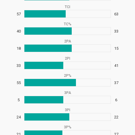
TCI
57
63
TC%
40
33
2PA
18
15
2PI
33
41
2P%
55
37
3PA
5
6
3PI
24
22
3P%
21
27