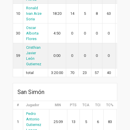
Ronald
10
Ivan Arze
18:20
14
5
8
63
3
Soria
Oscar
30
Alborta
4:50
0
0
0
0
0
Flores
Cristhian
Javier
59
0:00
0
0
0
0
0
León
Gutierrez
total
3:20:00
70
23
57
40
18
San Simón
#
Jugador
MIN
PTS
TCA
TCI
TC%
2PA
Pedro
Antonio
1
25:09
13
5
6
83
2
Gutierrez