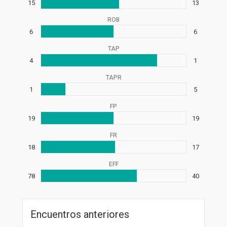
15
13
ROB
6
6
TAP
4
1
TAPR
1
5
FP
19
19
FR
18
17
EFF
78
40
Encuentros anteriores