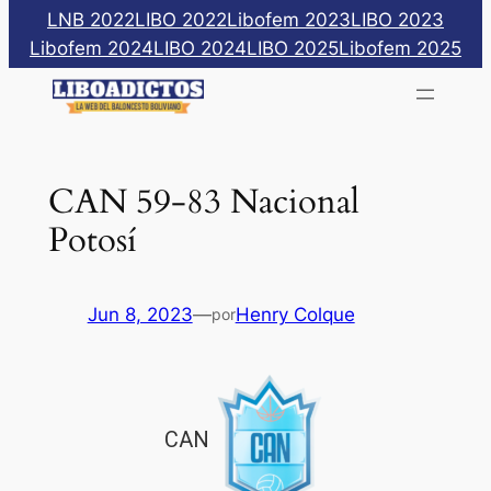
Saltar
LNB 2022
LIBO 2022
Libofem 2023
LIBO 2023
al
Libofem 2024
LIBO 2024
LIBO 2025
Libofem 2025
contenido
CAN 59-83 Nacional
Potosí
Jun 8, 2023
—
Henry Colque
por
CAN