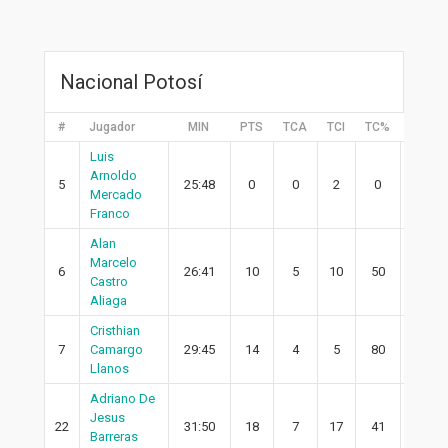
Nacional Potosí
#
Jugador
MIN
PTS
TCA
TCI
TC%
2PA
Luis
Arnoldo
5
25:48
0
0
2
0
0
Mercado
Franco
Alan
Marcelo
6
26:41
10
5
10
50
5
Castro
Aliaga
Cristhian
7
Camargo
29:45
14
4
5
80
3
Llanos
Adriano De
Jesus
22
31:50
18
7
17
41
4
Barreras