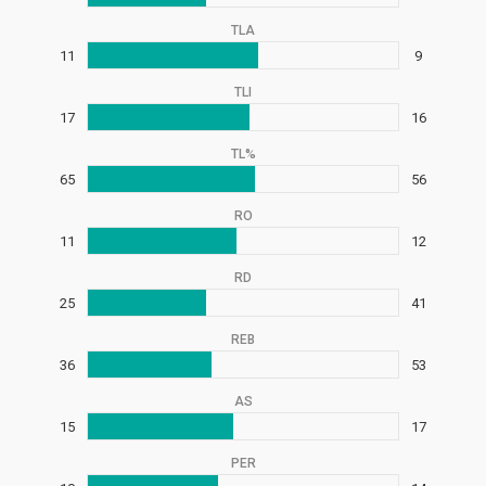
TLA
11
9
TLI
17
16
TL%
65
56
RO
11
12
RD
25
41
REB
36
53
AS
15
17
PER