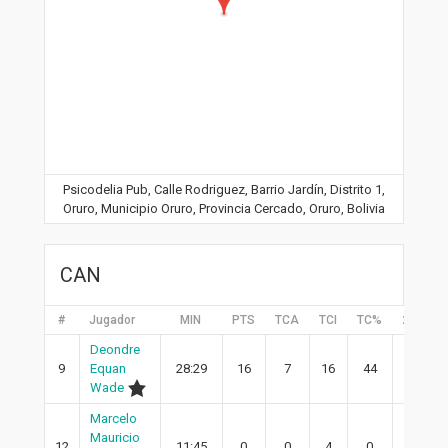
Psicodelia Pub, Calle Rodriguez, Barrio Jardín, Distrito 1,
Oruro, Municipio Oruro, Provincia Cercado, Oruro, Bolivia
CAN
#
Jugador
MIN
PTS
TCA
TCI
TC%
2PA
Deondre
9
Equan
28:29
16
7
16
44
7
Wade
Marcelo
Mauricio
12
11:45
0
0
4
0
0