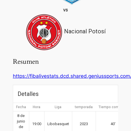
vs
Nacional Potosí
Resumen
https://fibalivestats.dcd.shared.geniussports.c
Detalles
Fecha
Hora
Liga
temporada
Tiempo completo
8 de
junio
19:00
Libobasquet
2023
40′
de