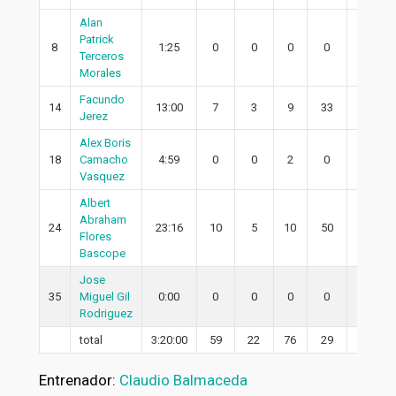
Alan
Patrick
8
1:25
0
0
0
0
0
Terceros
Morales
Facundo
14
13:00
7
3
9
33
3
Jerez
Alex Boris
18
Camacho
4:59
0
0
2
0
0
Vasquez
Albert
Abraham
24
23:16
10
5
10
50
5
Flores
Bascope
Jose
35
Miguel Gil
0:00
0
0
0
0
0
Rodriguez
total
3:20:00
59
22
76
29
18
Entrenador:
Claudio Balmaceda