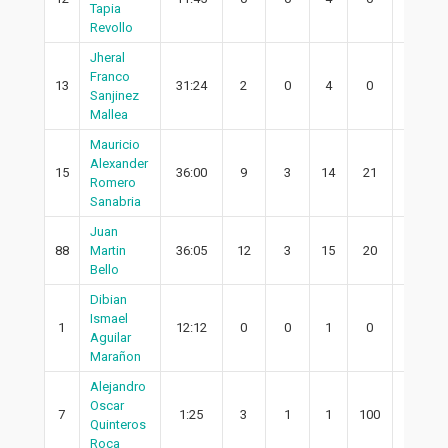
Tapia
Revollo
Jheral
Franco
13
31:24
2
0
4
0
0
Sanjinez
Mallea
Mauricio
Alexander
15
36:00
9
3
14
21
2
Romero
Sanabria
Juan
88
Martin
36:05
12
3
15
20
1
Bello
Dibian
Ismael
1
12:12
0
0
1
0
0
Aguilar
Marañon
Alejandro
Oscar
7
1:25
3
1
1
100
0
Quinteros
Roca