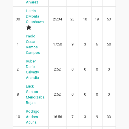
Alvarez
Harris
DMonta
30
25:34
23
10
19
53
9
Quoshawn
Paolo
Cesar
1
17:50
9
3
6
50
0
Ramos
Campos
Ruben
Dario
2
2:52
0
0
0
0
0
Calvetty
Arandia
Erick
Gaston
8
2:52
0
0
0
0
0
Mendizabal
Rojas
Rodrigo
10
Andres
16:56
7
3
9
33
3
Acuña