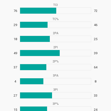
TCI
76
72
TC%
29
46
2PA
18
25
2PI
49
39
2P%
37
64
3PA
4
8
3PI
27
33
3P%
15
24