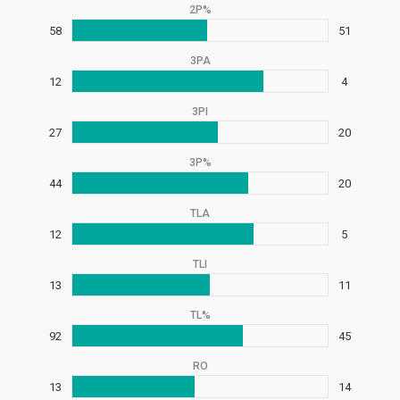
2P%
58
51
3PA
12
4
3PI
27
20
3P%
44
20
TLA
12
5
TLI
13
11
TL%
92
45
RO
13
14