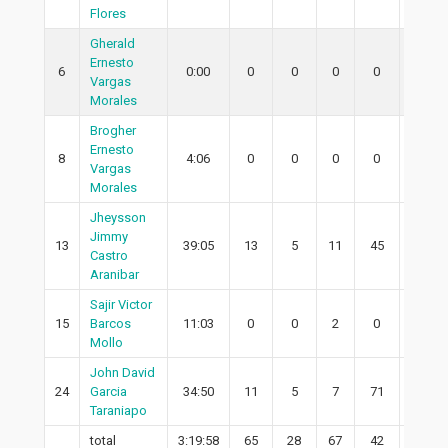
Flores
Gherald
Ernesto
6
0:00
0
0
0
0
0
Vargas
Morales
Brogher
Ernesto
8
4:06
0
0
0
0
0
Vargas
Morales
Jheysson
Jimmy
13
39:05
13
5
11
45
3
Castro
Aranibar
Sajir Victor
15
Barcos
11:03
0
0
2
0
0
Mollo
John David
24
Garcia
34:50
11
5
7
71
5
Taraniapo
total
3:19:58
65
28
67
42
24