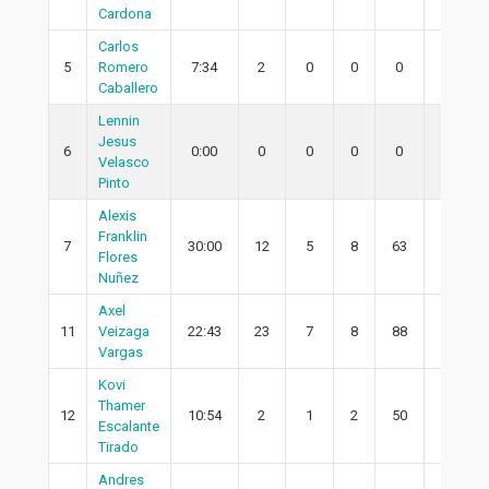
Cardona
Carlos
5
Romero
7:34
2
0
0
0
0
Caballero
Lennin
Jesus
6
0:00
0
0
0
0
0
Velasco
Pinto
Alexis
Franklin
7
30:00
12
5
8
63
3
Flores
Nuñez
Axel
11
Veizaga
22:43
23
7
8
88
3
Vargas
Kovi
Thamer
12
10:54
2
1
2
50
1
Escalante
Tirado
Andres