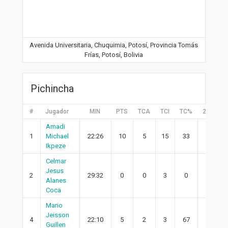
Avenida Universitaria, Chuquimia, Potosí, Provincia Tomás
Frías, Potosí, Bolivia
Pichincha
#
Jugador
MIN
PTS
TCA
TCI
TC%
2PA
2
Amadi
1
Michael
22:26
10
5
15
33
5
Ikpeze
Celmar
Jesus
2
29:32
0
0
3
0
0
Alanes
Coca
Mario
Jeisson
4
22:10
5
2
3
67
1
Guillen