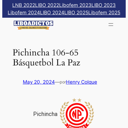
Saltar
LNB 2022
LIBO 2022
Libofem 2023
LIBO 2023
al
Libofem 2024
LIBO 2024
LIBO 2025
Libofem 2025
contenido
Pichincha 106-65
Básquetbol La Paz
May 20, 2024
—
Henry Colque
por
Pichincha