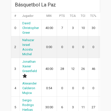
Básquetbol La Paz
#
Jugador
MIN
PTS
TCA
TCI
TC%
2PA
David
0
Christopher
40:00
7
3
10
30
3
Greer
Nahazar
Israel
2
0:00
0
0
0
0
0
Acosta
Michel
Jonathan
Xavier
3
40:00
28
12
26
46
10
Greenfield
Alexander
4
Calderon
0:54
0
0
0
0
0
Mujica
Sergio
Rodrigo
5
30:00
6
3
11
27
3
Herbas