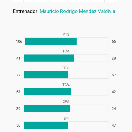
Entrenador:
Mauricio Rodrigo Mendez Valdivia
PTS
106
65
TCA
41
28
TCI
77
67
TC%
53
42
2PA
29
24
2PI
50
47