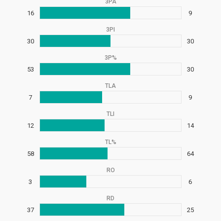
3PA
16
9
3PI
30
30
3P%
53
30
TLA
7
9
TLI
12
14
TL%
58
64
RO
3
6
RD
37
25