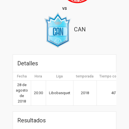
vs
CAN
Detalles
Fecha
Hora
Liga
temporada
Tiempo completo
28 de
agosto
20:30
Libobasquet
2018
40′
de
2018
Resultados