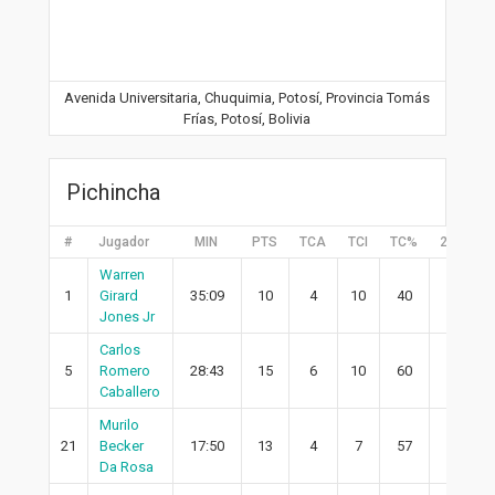
Avenida Universitaria, Chuquimia, Potosí, Provincia Tomás
Frías, Potosí, Bolivia
Pichincha
#
Jugador
MIN
PTS
TCA
TCI
TC%
2PA
2
Warren
1
Girard
35:09
10
4
10
40
2
Jones Jr
Carlos
5
Romero
28:43
15
6
10
60
3
Caballero
Murilo
21
Becker
17:50
13
4
7
57
3
Da Rosa