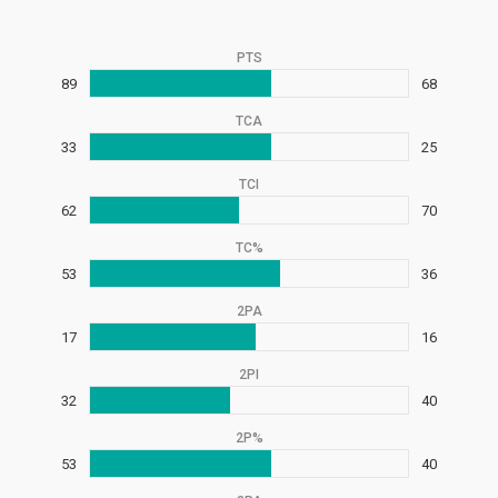
PTS
89
68
TCA
33
25
TCI
62
70
TC%
53
36
2PA
17
16
2PI
32
40
2P%
53
40