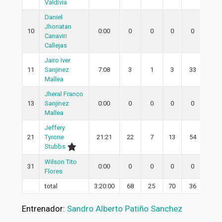
Valdivia
Daniel
Jhonatan
10
0:00
0
0
0
0
0
Canaviri
Callejas
Jairo Iver
11
Sanjinez
7:08
3
1
3
33
0
Mallea
Jheral Franco
13
Sanjinez
0:00
0
0
0
0
0
Mallea
Jeffery
21
Tyrone
21:21
22
7
13
54
5
Stubbs
Wilson Tito
31
0:00
0
0
0
0
0
Flores
total
3:20:00
68
25
70
36
16
Entrenador:
Sandro Alberto Patiño Sanchez