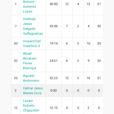
Antonio
1
40:00
12
4
13
31
0
Gutierrez
Lopez
Cristhian
Jesus
7
33:06
7
2
4
50
1
Delgado
Quillaguaman
Howard Earl
30
19:14
6
3
10
30
3
Crawford Jr
Albert
Abraham
32
34:31
6
3
9
33
3
Flores
Bascope
Agustín
35
32:25
12
5
16
31
4
Ambrosino
Celmar Jesus
2
0:00
0
0
0
0
0
Alanes Coca
Lazaro
Roberto
12
12:15
0
0
2
0
0
Chappottin