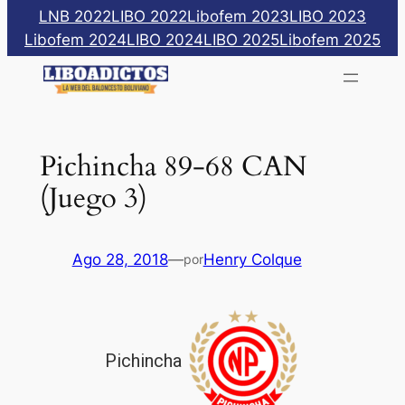
Saltar
LNB 2022
LIBO 2022
Libofem 2023
LIBO 2023
al
Libofem 2024
LIBO 2024
LIBO 2025
Libofem 2025
contenido
Pichincha 89-68 CAN
(Juego 3)
Ago 28, 2018
—
Henry Colque
por
Pichincha