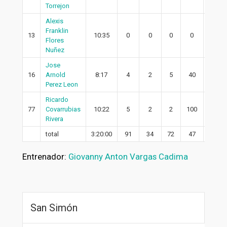
Torrejon
Alexis
Franklin
13
10:35
0
0
0
0
0
Flores
Nuñez
Jose
16
Arnold
8:17
4
2
5
40
2
Perez Leon
Ricardo
77
Covarrubias
10:22
5
2
2
100
1
Rivera
total
3:20:00
91
34
72
47
23
Entrenador:
Giovanny Anton Vargas Cadima
San Simón