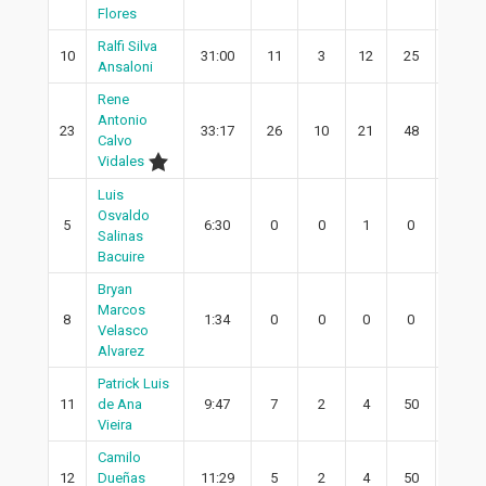
Flores
Ralfi Silva
10
31:00
11
3
12
25
2
Ansaloni
Rene
Antonio
23
33:17
26
10
21
48
7
Calvo
Vidales
Luis
Osvaldo
5
6:30
0
0
1
0
0
Salinas
Bacuire
Bryan
Marcos
8
1:34
0
0
0
0
0
Velasco
Alvarez
Patrick Luis
11
de Ana
9:47
7
2
4
50
2
Vieira
Camilo
12
Dueñas
11:29
5
2
4
50
1