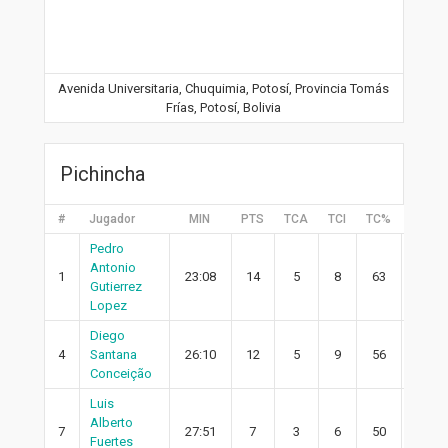
Avenida Universitaria, Chuquimia, Potosí, Provincia Tomás
Frías, Potosí, Bolivia
Pichincha
#
Jugador
MIN
PTS
TCA
TCI
TC%
2PA
Pedro
Antonio
1
23:08
14
5
8
63
1
Gutierrez
Lopez
Diego
4
Santana
26:10
12
5
9
56
5
Conceição
Luis
Alberto
7
27:51
7
3
6
50
2
Fuertes