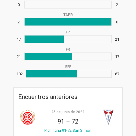
0
2
TAPR
2
0
FP
17
21
FR
21
17
EFF
102
67
Encuentros anteriores
25 de junio de 2022
91
–
72
Pichincha 91-72 San Simón