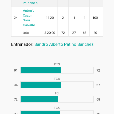
Prudencio
Antonio
Cazon
24
11:20
2
1
1
100
1
Soria
Galvarro
total
3:20:00
72
27
68
40
23
Entrenador:
Sandro Alberto Patiño Sanchez
PTS
91
72
TCA
34
27
TCI
72
68
TC%
47
40