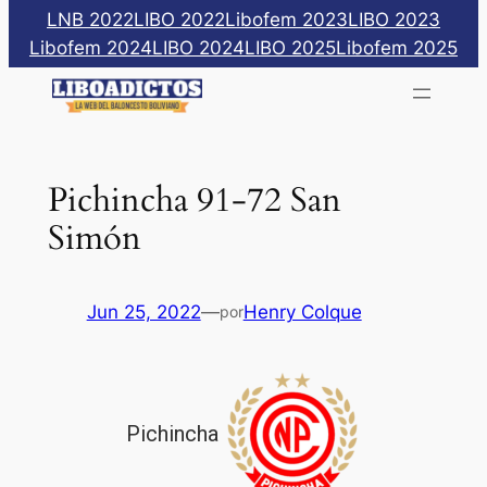
Saltar
LNB 2022
LIBO 2022
Libofem 2023
LIBO 2023
al
Libofem 2024
LIBO 2024
LIBO 2025
Libofem 2025
contenido
Pichincha 91-72 San
Simón
Jun 25, 2022
—
Henry Colque
por
Pichincha