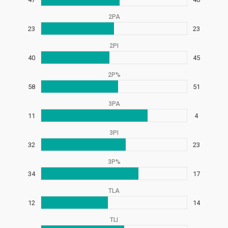
2PA
23
23
2PI
40
45
2P%
58
51
3PA
11
4
3PI
32
23
3P%
34
17
TLA
12
14
TLI