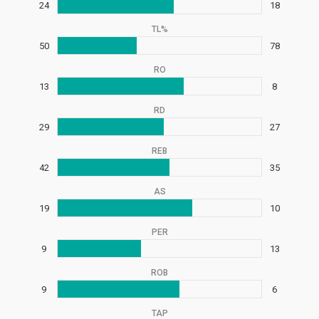
24
18
TL%
50
78
RO
13
8
RD
29
27
REB
42
35
AS
19
10
PER
9
13
ROB
9
6
TAP